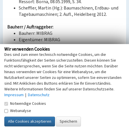
Ressort: Borna, 08.05.1999, S. 34.
Scheffler, Martin (Hg.): Baumaschinen, Erdbau- und
Tagebaumaschinen; 2. Aufl., Heidelberg 2012.
Bauherr / Auftraggeber:
Bauherr: MIBRAG
Eigentümer: MIBRAG
Ausführung: TAKRAF (Kombinat DDR)
Wir verwenden Cookies
Dies sind zum einen technisch notwendige Cookies, um die
BKM-Nummer:
30100120
Funktionsfähigkeit der Seiten sicherzustellen. Diesen können Sie
nicht widersprechen, wenn Sie die Seite nutzen möchten. Darüber
hinaus verwenden wir Cookies für eine Webanalyse, um die
Zwischenförderer zum Absetzer 2020
Nutzbarkeit unserer Seiten zu optimieren, sofern Sie einverstanden
sind. Mit Anklicken des Buttons erklären Sie Ihr Einverständnis.
Schlagwörter
Weitere Informationen finden Sie auf unserer Datenschutzseite.
Bergbaumaschine
Absetzer (Bergbaugerät)
Impressum
|
Datenschutz
Ort
Notwendige Cookies
Lippendorf
Fachsicht(en)
Webanalyse
Denkmalpflege
Erfassungsmaßstab