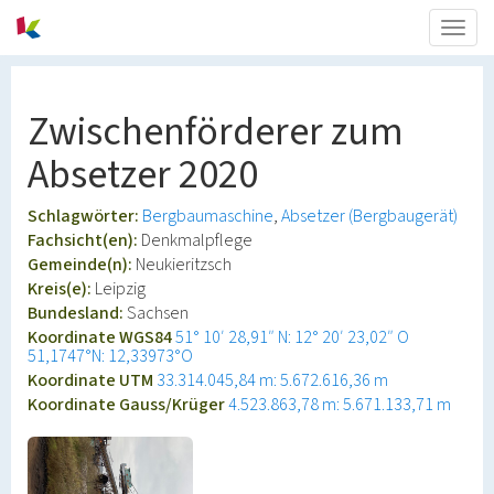
Togg
navig
Zwischenförderer zum
Absetzer 2020
Schlagwörter:
Bergbaumaschine
Absetzer (Bergbaugerät)
Fachsicht(en):
Denkmalpflege
Gemeinde(n):
Neukieritzsch
Kreis(e):
Leipzig
Bundesland:
Sachsen
Koordinate WGS84
51° 10′ 28,91″ N: 12° 20′ 23,02″ O
51,1747°N: 12,33973°O
Koordinate UTM
33.314.045,84 m: 5.672.616,36 m
Koordinate Gauss/Krüger
4.523.863,78 m: 5.671.133,71 m