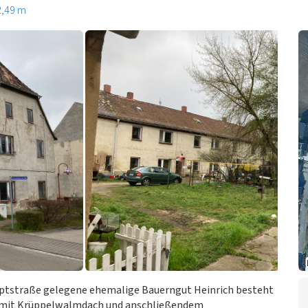
2,49 m
auptstraße gelegene ehemalige Bauerngut Heinrich besteht
 mit Krüppelwalmdach und anschließendem