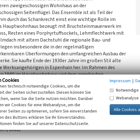
eren zweigeschossigen Wohnhaus an der
ossigen Seitenflügel. Das Ensemble ist als Teil der
m durch das Schankrecht einst eine wichtige Rolle im
 Das Hauptwohnhaus bezeugt mit Bruchsteinmauerwerk im
s, Resten eines Porphyrtuffsockels, Lehmflechtwerk mit
almdach mit altem Dachstuhl die regionale Bau- und
legen insbesondere die in der regelmäßigen
rkennbaren Überformungen den umfangreichen Ausbau der
rke. Sie kaufte Ende der 1930er Jahre im großen Stil alte
ihre Werksangehörigen in Espenhain her. Im Rahmen des
rden 1940 im Hauptwohnhaus und dem angebauten
n Cookies
Impressum
|
Da
geschossigen Scheune auf dem Grundstück weitere acht
inen technisch notwendige Cookies, um die
angelegt. Bereits im Herbst 1939 wurde der Antrag
Notwendige 
it der Seiten sicherzustellen. Diesen können Sie
polnischen Kriegsgefangen umzubauen. Im ehemaligen Stall-
Webanalyse
chen, wenn Sie die Seite nutzen möchten. Darüber
 Raum im Erdgeschoss 84 Bettenplätze, ein Waschraum
n wir Cookies für eine Webanalyse, um die
 das Wachpersonal. In den weiteren Kriegsjahren waren hier
erer Seiten zu optimieren, sofern Sie einverstanden
.
ken des Buttons erklären Sie Ihr Einverständnis.
tionen finden Sie auf unserer Datenschutzseite.
sen, 2022)