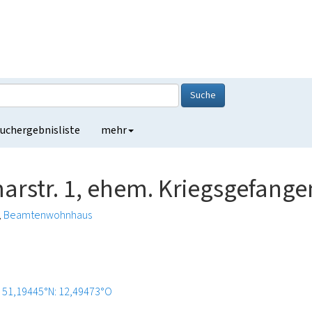
Suche
uchergebnisliste
mehr
arstr. 1, ehem. Kriegsgefang
Beamtenwohnhaus
51,19445°N: 12,49473°O