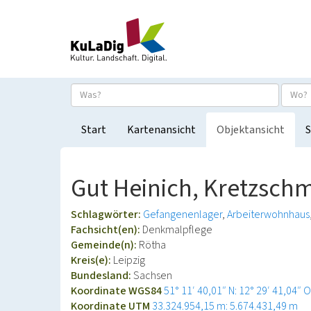
Start
Kartenansicht
Objektansicht
S
Gut Heinich, Kretzschm
Schlagwörter:
Gefangenenlager
Arbeiterwohnhaus
Fachsicht(en):
Denkmalpflege
Gemeinde(n):
Rötha
Kreis(e):
Leipzig
Bundesland:
Sachsen
Koordinate WGS84
51° 11′ 40,01″ N: 12° 29′ 41,04″ O
Koordinate UTM
33.324.954,15 m: 5.674.431,49 m