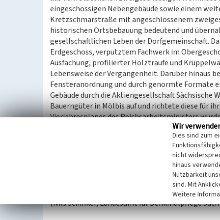
eingeschossigen Nebengebäude sowie einem weit
Kretzschmarstraße mit angeschlossenem zweigesch
historischen Ortsbebauung bedeutend und übernah
gesellschaftlichen Leben der Dorfgemeinschaft.
Erdgeschoss, verputztem Fachwerk im Obergeschos
Ausfachung, profilierter Holztraufe und Krüppelw
Lebensweise der Vergangenheit. Darüber hinaus be
Fensteranordnung und durch genormte Formate e
Gebäude durch die Aktiengesellschaft Sächsische We
Bauerngüter in Mölbis auf und richtete diese für 
Vierjahresplanes des Reichsarbeitsministers wu
Wir verwende
Nebengebäude sechs Werkswohnungen, in der zwei
Dies sind zum e
Werkswohnungen eingebaut sowie 14 Mietergärten 
Funktionsfähigke
gestellt, den Seitenflügel für die zugewiesenen 
nicht widerspre
und Scheunengebäude entstanden so auf engstem
hinaus verwende
mit Latrine, ein Aufenthaltsraum sowie Räume für
Nutzbarkeit uns
auch französische Kriegsgefangene untergebracht
sind. Mit Anklic
Weitere Informa
(Nils Schinker, Landesamt für Denkmalpflege Sach