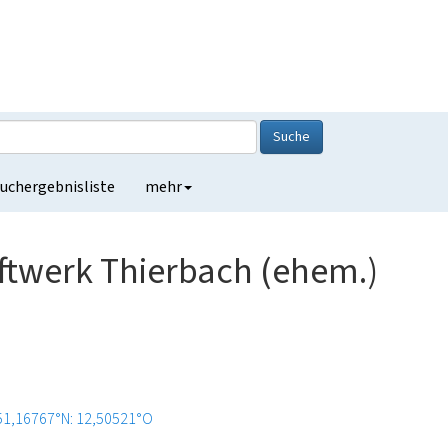
Suche
uchergebnisliste
mehr
ftwerk Thierbach (ehem.)
51,16767°N: 12,50521°O