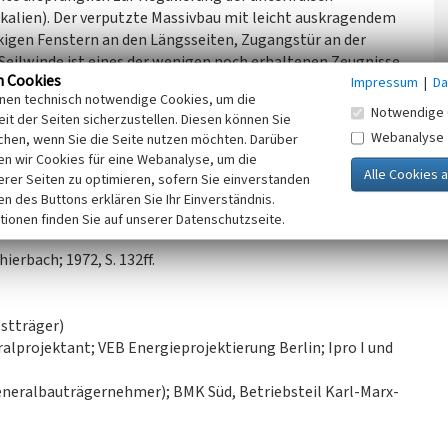
kalien). Der verputzte Massivbau mit leicht auskragendem
ckigen Fenstern an den Längsseiten, Zugangstür an der
eilwinde ist eines der wenigen noch erhaltenen Zeugnisse
n Cookies
Impressum
|
Da
inen technisch notwendige Cookies, um die
Notwendige 
it der Seiten sicherzustellen. Diesen können Sie
sen, 2022)
Webanalyse
chen, wenn Sie die Seite nutzen möchten. Darüber
n wir Cookies für eine Webanalyse, um die
erer Seiten zu optimieren, sofern Sie einverstanden
ken des Buttons erklären Sie Ihr Einverständnis.
tionen finden Sie auf unserer Datenschutzseite.
erbach; 1972, S. 132ff.
stträger)
lprojektant; VEB Energieprojektierung Berlin; Ipro I und
neralbauträgernehmer); BMK Süd, Betriebsteil Karl-Marx-