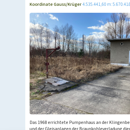
Koordinate Gauss/Krüger
4.535.441,60 m: 5.670.41
Das 1968 errichtete Pumpenhaus an der Klingenbe
und der Gleisanlagen der Braunkohleverladung dien