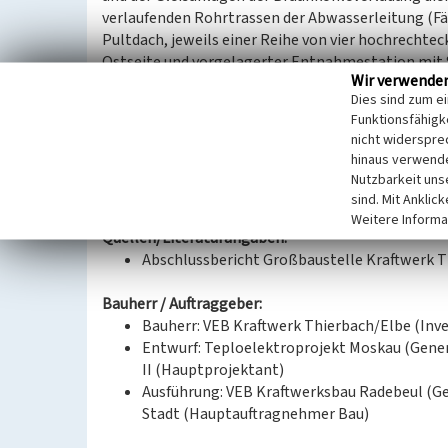
verlaufenden Rohrtrassen der Abwasserleitung (Fä
Pultdach, jeweils einer Reihe von vier hochrechte
Ostseite und vorgelagerter Entnahmestation mit S
Wir verwende
der technischen Infrastruktur (Abwasser).
Dies sind zum e
Funktionsfähigke
(Nils Schinker, Landesamt für Denkmalpflege Sach
nicht widerspre
hinaus verwende
Datierung:
Nutzbarkeit uns
Erbauung 1968 (Fäkalpumpstation)
sind. Mit Anklic
Weitere Informa
Quellen/Literaturangaben:
Abschlussbericht Großbaustelle Kraftwerk Thi
Bauherr / Auftraggeber:
Bauherr: VEB Kraftwerk Thierbach/Elbe (Inve
Entwurf: Teploelektroprojekt Moskau (Genera
II (Hauptprojektant)
Ausführung: VEB Kraftwerksbau Radebeul (Ge
Stadt (Hauptauftragnehmer Bau)