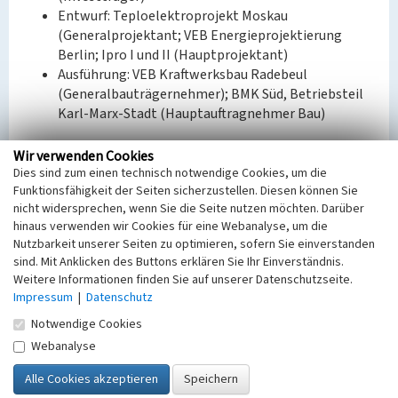
Entwurf: Teploelektroprojekt Moskau
(Generalprojektant; VEB Energieprojektierung
Berlin; Ipro I und II (Hauptprojektant)
Ausführung: VEB Kraftwerksbau Radebeul
(Generalbauträgernehmer); BMK Süd, Betriebsteil
Karl-Marx-Stadt (Hauptauftragnehmer Bau)
BKM-Nummer:
30100063
Wir verwenden Cookies
Dies sind zum einen technisch notwendige Cookies, um die
Funktionsfähigkeit der Seiten sicherzustellen. Diesen können Sie
Garage und Transformatorenstation; Kraftwerk
nicht widersprechen, wenn Sie die Seite nutzen möchten. Darüber
Thierbach (ehem.)
hinaus verwenden wir Cookies für eine Webanalyse, um die
Nutzbarkeit unserer Seiten zu optimieren, sofern Sie einverstanden
Schlagwörter
sind. Mit Anklicken des Buttons erklären Sie Ihr Einverständnis.
Transformatorenhaus
Garage
Weitere Informationen finden Sie auf unserer Datenschutzseite.
Ort
Impressum
|
Datenschutz
Gestewitz
Notwendige Cookies
Fachsicht(en)
Webanalyse
Denkmalpflege
Erfassungsmaßstab
Keine Angabe