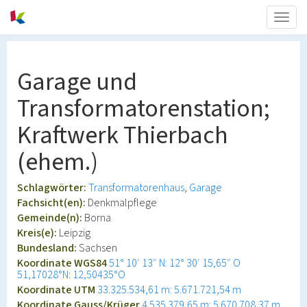
Togg
navig
Garage und
Transformatorenstation;
Kraftwerk Thierbach
(ehem.)
Schlagwörter:
Transformatorenhaus
Garage
Fachsicht(en):
Denkmalpflege
Gemeinde(n):
Borna
Kreis(e):
Leipzig
Bundesland:
Sachsen
Koordinate WGS84
51° 10′ 13″ N: 12° 30′ 15,65″ O
51,17028°N: 12,50435°O
Koordinate UTM
33.325.534,61 m: 5.671.721,54 m
Koordinate Gauss/Krüger
4.535.379,65 m: 5.670.708,37 m