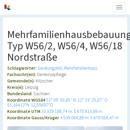
Togg
navig
Mehrfamilienhausbebauun
Typ W56/2, W56/4, W56/18
Nordstraße
Schlagwörter:
Siedlungsteil
Mehrfamilienhaus
Fachsicht(en):
Denkmalpflege
Gemeinde(n):
Kitzscher
Kreis(e):
Leipzig
Bundesland:
Sachsen
Koordinate WGS84
51° 09′ 50,85″ N: 12° 33′ 25,07″ O
51,16413°N: 12,55697°O
Koordinate UTM
33.329.189,74 m: 5.670.913,89 m
Koordinate Gauss/Krüger
4.539.064,89 m: 5.670.050,47 m