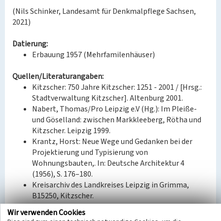
(Nils Schinker, Landesamt für Denkmalpflege Sachsen,
2021)
Datierung:
Erbauung 1957 (Mehrfamilenhäuser)
Quellen/Literaturangaben:
Kitzscher: 750 Jahre Kitzscher: 1251 - 2001 / [Hrsg.:
Stadtverwaltung Kitzscher]. Altenburg 2001.
Nabert, Thomas/Pro Leipzig e.V (Hg.): Im Pleiße-
und Göselland: zwischen Markkleeberg, Rötha und
Kitzscher. Leipzig 1999.
Krantz, Horst: Neue Wege und Gedanken bei der
Projektierung und Typisierung von
Wohnungsbauten,. In: Deutsche Architektur 4
(1956), S. 176–180.
Kreisarchiv des Landkreises Leipzig in Grimma,
B15250, Kitzscher.
Kreisarchiv des Landkreises Leipzig in Grimma,
Wir verwenden Cookies
B15533, Kitzscher.