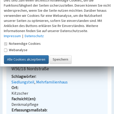
Dies sind zum einen technisch notwendige Cookies, um die
Kreisarchiv des Landkreises Leipzig in Grimma,
Funktionsfähigkeit der Seiten sicherzustellen. Diesen können Sie nicht
B15666, Kitzscher.
widersprechen, wenn Sie die Seite nutzen möchten. Darüber hinaus
verwenden wir Cookies für eine Webanalyse, um die Nutzbarkeit
Bauherr / Auftraggeber:
unserer Seiten zu optimieren, sofern Sie einverstanden sind. Mit
Anklicken des Buttons erklären Sie Ihr Einverständnis. Weitere
Bauherr: VEB Kombinat »Otto Grotewohl«
Informationen finden Sie auf unserer Datenschutzseite.
Espenhain
Impressum
|
Datenschutz
Entwurf: Entwurfsbüro für Hochbau I Leipzig
Notwendige Cookies
BKM-Nummer:
30100021
Webanalyse
Mehrfamilienhausbebauung Typ W56/2, W56/4,
W56/18 Nordstraße
Schlagwörter
Siedlungsteil
Mehrfamilienhaus
Ort
Kitzscher
Fachsicht(en)
Denkmalpflege
Erfassungsmaßstab