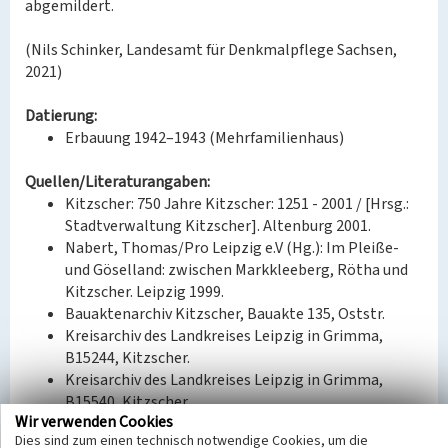
abgemildert.
(Nils Schinker, Landesamt für Denkmalpflege Sachsen,
2021)
Datierung:
Erbauung 1942–1943 (Mehrfamilienhaus)
Quellen/Literaturangaben:
Kitzscher: 750 Jahre Kitzscher: 1251 - 2001 / [Hrsg.:
Stadtverwaltung Kitzscher]. Altenburg 2001.
Nabert, Thomas/Pro Leipzig e.V (Hg.): Im Pleiße-
und Göselland: zwischen Markkleeberg, Rötha und
Kitzscher. Leipzig 1999.
Bauaktenarchiv Kitzscher, Bauakte 135, Oststr.
Kreisarchiv des Landkreises Leipzig in Grimma,
B15244, Kitzscher.
Kreisarchiv des Landkreises Leipzig in Grimma,
B15540, Kitzscher.
Wir verwenden Cookies
Dies sind zum einen technisch notwendige Cookies, um die
Bauherr / Auftraggeber: