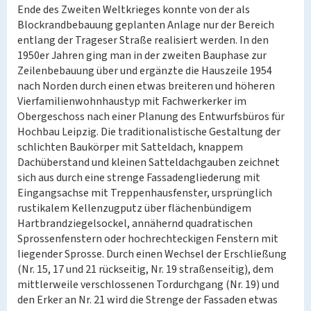
Ende des Zweiten Weltkrieges konnte von der als
Blockrandbebauung geplanten Anlage nur der Bereich
entlang der Trageser Straße realisiert werden. In den
1950er Jahren ging man in der zweiten Bauphase zur
Zeilenbebauung über und ergänzte die Hauszeile 1954
nach Norden durch einen etwas breiteren und höheren
Vierfamilienwohnhaustyp mit Fachwerkerker im
Obergeschoss nach einer Planung des Entwurfsbüros für
Hochbau Leipzig. Die traditionalistische Gestaltung der
schlichten Baukörper mit Satteldach, knappem
Dachüberstand und kleinen Satteldachgauben zeichnet
sich aus durch eine strenge Fassadengliederung mit
Eingangsachse mit Treppenhausfenster, ursprünglich
rustikalem Kellenzugputz über flächenbündigem
Hartbrandziegelsockel, annähernd quadratischen
Sprossenfenstern oder hochrechteckigen Fenstern mit
liegender Sprosse. Durch einen Wechsel der Erschließung
(Nr. 15, 17 und 21 rückseitig, Nr. 19 straßenseitig), dem
mittlerweile verschlossenen Tordurchgang (Nr. 19) und
den Erker an Nr. 21 wird die Strenge der Fassaden etwas