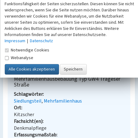
Funktionsfähigkeit der Seiten sicherzustellen. Diesen können Sie nicht
Bauherr: Gemeinnützige Bau- und
widersprechen, wenn Sie die Seite nutzen möchten. Darüber hinaus
Grundstücksgesellschaft mbH Dresden
verwenden wir Cookies für eine Webanalyse, um die Nutzbarkeit
Entwurf: Muesmann, Adolf (Architekt, Prof.,
unserer Seiten zu optimieren, sofern Sie einverstanden sind. Mit
Dresden, GND: 129169374)
Anklicken des Buttons erklären Sie Ihr Einverständnis. Weitere
Ausführung: Landessiedlungsgesellschaft Sachsen
Informationen finden Sie auf unserer Datenschutzseite.
GmbH, Zweigstelle Leipzig
Impressum
|
Datenschutz
Entwurf: Entwurfsbüro für Hochbau Leipzig
Notwendige Cookies
Webanalyse
BKM-Nummer:
30100014
Mehrfamilienhausbebauung Typ GW4 Trageser
Straße
Schlagwörter
Siedlungsteil
Mehrfamilienhaus
Ort
Kitzscher
Fachsicht(en)
Denkmalpflege
Erfassungsmaßstab