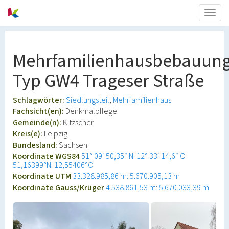
Togg
navig
Mehrfamilienhausbebauun
Typ GW4 Trageser Straße
Schlagwörter:
Siedlungsteil
Mehrfamilienhaus
Fachsicht(en):
Denkmalpflege
Gemeinde(n):
Kitzscher
Kreis(e):
Leipzig
Bundesland:
Sachsen
Koordinate WGS84
51° 09′ 50,35″ N: 12° 33′ 14,6″ O
51,16399°N: 12,55406°O
Koordinate UTM
33.328.985,86 m: 5.670.905,13 m
Koordinate Gauss/Krüger
4.538.861,53 m: 5.670.033,39 m