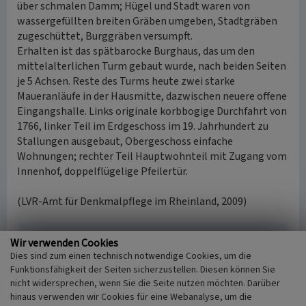
über schmalen Damm; Hügel und Stadt waren von
wassergefüllten breiten Gräben umgeben, Stadtgräben
zugeschüttet, Burggräben versumpft.
Erhalten ist das spätbarocke Burghaus, das um den
mittelalterlichen Turm gebaut wurde, nach beiden Seiten
je 5 Achsen. Reste des Turms heute zwei starke
Maueranläufe in der Hausmitte, dazwischen neuere offene
Eingangshalle. Links originale korbbogige Durchfahrt von
1766, linker Teil im Erdgeschoss im 19. Jahrhundert zu
Stallungen ausgebaut, Obergeschoss einfache
Wohnungen; rechter Teil Hauptwohnteil mit Zugang vom
Innenhof, doppelflügelige Pfeilertür.
(LVR-Amt für Denkmalpflege im Rheinland, 2009)
Literatur
Wir verwenden Cookies
Dies sind zum einen technisch notwendige Cookies, um die
Gillessen, Leo (1993)
Die Ortschaften des Kreises
Funktionsfähigkeit der Seiten sicherzustellen. Diesen können Sie
Heinsberg. (Schriftenreihe des Kreises Heinsberg, 7.)
nicht widersprechen, wenn Sie die Seite nutzen möchten. Darüber
S. 191, Heinsberg.
hinaus verwenden wir Cookies für eine Webanalyse, um die