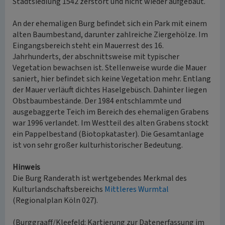
Stadtsiedlung 1542 zerstört und nicht wieder aufgebaut.
An der ehemaligen Burg befindet sich ein Park mit einem
alten Baumbestand, darunter zahlreiche Ziergehölze. Im
Eingangsbereich steht ein Mauerrest des 16.
Jahrhunderts, der abschnittsweise mit typischer
Vegetation bewachsen ist. Stellenweise wurde die Mauer
saniert, hier befindet sich keine Vegetation mehr. Entlang
der Mauer verläuft dichtes Haselgebüsch. Dahinter liegen
Obstbaumbestände. Der 1984 entschlammte und
ausgebaggerte Teich im Bereich des ehemaligen Grabens
war 1996 verlandet. Im Westteil des alten Grabens stockt
ein Pappelbestand (Biotopkataster). Die Gesamtanlage
ist von sehr großer kulturhistorischer Bedeutung.
Hinweis
Die Burg Randerath ist wertgebendes Merkmal des
Kulturlandschaftsbereichs
Mittleres Wurmtal
(Regionalplan Köln 027).
(Burggraaff/Kleefeld: Kartierung zur Datenerfassung im