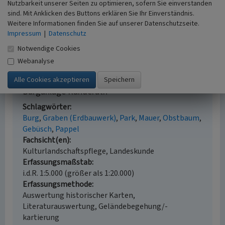
Jochims, Richard; Müllejans-Dickmann, Rita /
Nutzbarkeit unserer Seiten zu optimieren, sofern Sie einverstanden
Rheinischer Verein für Denkmalpflege und
sind. Mit Anklicken des Buttons erklären Sie Ihr Einverständnis.
Weitere Informationen finden Sie auf unserer Datenschutzseite.
Landschaftsschutz e.V. (Hrsg.) (2000)
Kreisstadt
Impressum
|
Datenschutz
Heinsberg. (Rheinische Kunststätten, Heft 459.) S.
23-27, Neuss.
Notwendige Cookies
Webanalyse
Burganlage Randerath
Schlagwörter
Burg
Graben (Erdbauwerk)
Park
Mauer
Obstbaum
Gebüsch
Pappel
Fachsicht(en)
Kulturlandschaftspflege, Landeskunde
Erfassungsmaßstab
i.d.R. 1:5.000 (größer als 1:20.000)
Erfassungsmethode
Auswertung historischer Karten,
Literaturauswertung, Geländebegehung/-
kartierung