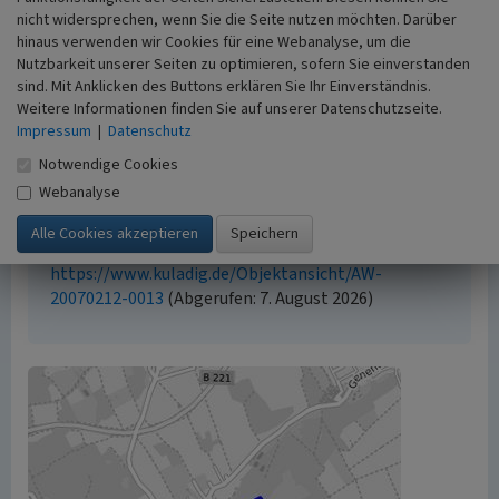
nicht widersprechen, wenn Sie die Seite nutzen möchten. Darüber
Empfohlene Zitierweise
hinaus verwenden wir Cookies für eine Webanalyse, um die
Nutzbarkeit unserer Seiten zu optimieren, sofern Sie einverstanden
Urheberrechtlicher Hinweis
sind. Mit Anklicken des Buttons erklären Sie Ihr Einverständnis.
Der hier präsentierte Inhalt ist urheberrechtlich
Weitere Informationen finden Sie auf unserer Datenschutzseite.
geschützt. Die angezeigten Medien unterliegen
Impressum
|
Datenschutz
möglicherweise zusätzlichen urheberrechtlichen
Notwendige Cookies
Bedingungen, die an diesen ausgewiesen sind.
Webanalyse
Empfohlene Zitierweise
„Abraumhalde der Schachtanlage 4/6 westlich von
Altmyhl”. In: KuLaDig, Kultur.Landschaft.Digital. URL:
https://www.kuladig.de/Objektansicht/AW-
20070212-0013
(Abgerufen: 7. August 2026)