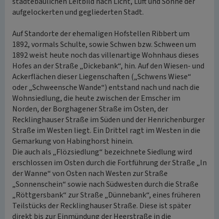
städtebaulichen Leitbild nach Licht, Luft und Sonne der
aufgelockerten und gegliederten Stadt.
Auf Standorte der ehemaligen Hofstellen Ribbert um
1892, vormals Schulte, sowie Schwen bzw. Schween um
1892 weist heute noch das villenartige Wohnhaus dieses
Hofes an der Straße „Dickebank“, hin. Auf den Wiesen- und
Ackerflächen dieser Liegenschaften („Schwens Wiese“
oder „Schweensche Wande“) entstand nach und nach die
Wohnsiedlung, die heute zwischen der Emscher im
Norden, der Borghagener Straße im Osten, der
Recklinghauser Straße im Süden und der Henrichenburger
Straße im Westen liegt. Ein Drittel ragt im Westen in die
Gemarkung von Habinghorst hinein.
Die auch als „Flözsiedlung“ bezeichnete Siedlung wird
erschlossen im Osten durch die Fortführung der Straße „In
der Wanne“ von Osten nach Westen zur Straße
„Sonnenschein“ sowie nach Südwesten durch die Straße
„Röttgersbank“ zur Straße „Dünnebank“, eines früheren
Teilstücks der Recklinghauser Straße. Diese ist später
direkt bis zur Einmündung der Heerstraße in die