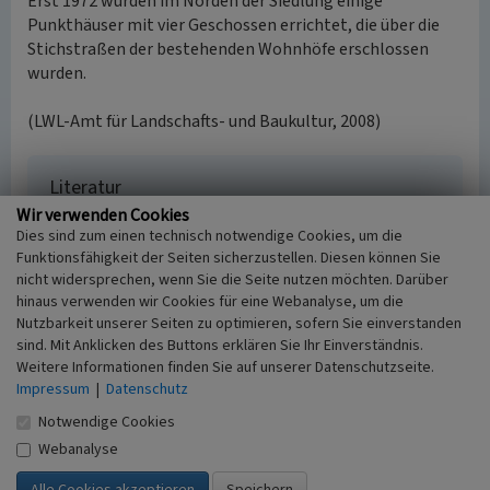
Erst 1972 wurden im Norden der Siedlung einige
Punkthäuser mit vier Geschossen errichtet, die über die
Stichstraßen der bestehenden Wohnhöfe erschlossen
wurden.
(LWL-Amt für Landschafts- und Baukultur, 2008)
Literatur
Wir verwenden Cookies
Beushausen, Ursel (2009)
Die Schulen in
Dies sind zum einen technisch notwendige Cookies, um die
Habinghorst (unveröffentlichtes Manuskript).
Funktionsfähigkeit der Seiten sicherzustellen. Diesen können Sie
Castrop-Rauxel.
nicht widersprechen, wenn Sie die Seite nutzen möchten. Darüber
Krau und Lensing, Büro für Stadtplanung und
hinaus verwenden wir Cookies für eine Webanalyse, um die
städtebaulichen Entwurf (Hrsg.)
Nutzbarkeit unserer Seiten zu optimieren, sofern Sie einverstanden
(1989)
Internationale Bauausstellung IBA:
sind. Mit Anklicken des Buttons erklären Sie Ihr Einverständnis.
Bestandsliste und Erstbewertung prägender
Weitere Informationen finden Sie auf unserer Datenschutzseite.
industriekultureller Strukturen, Bereiche und
Impressum
|
Datenschutz
Objekte. Objektliste AS 15. Bochum.
Notwendige Cookies
Landesvermessungsamt NRW (Hrsg.)
Webanalyse
(1842)
Preußische Aufnahme, Urmeßtischblatt
4409. Bonn-Bad Godesberg.