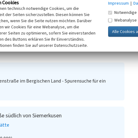
n Cookies
Impressum
|
Da
inen technisch notwendige Cookies, um die
Siemerkusen, die dem Verlauf der Heidenstraße folgt, einen
Notwendige 
it der Seiten sicherzustellen. Diesen können Sie
Bogen nach Süden. Möglicherweise steht er in
Webanalyse
chen, wenn Sie die Seite nutzen möchten. Darüber
de mit dem Anblick des Galgens zu warnen und den
n wir Cookies für eine Webanalyse, um die
ng auf dem Trassenverlauf ist eine Fahrrinne der
erer Seiten zu optimieren, sofern Sie einverstanden
ken des Buttons erklären Sie Ihr Einverständnis.
tionen finden Sie auf unserer Datenschutzseite.
denstraße im Bergischen Land - Spurensuche für ein
ße südlich von Siemerkusen
tätte