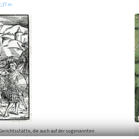
2,37 m
Gerichtsstätte, die auch auf der sogenannten
graphen J. F. C. Rummel – eingetragen ist.