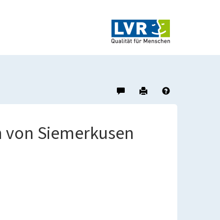
Hinweis
Drucken
Hilfe
zu
diesem
Objekt
ch von Siemerkusen
geben