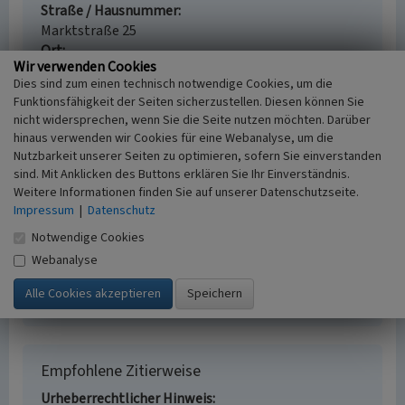
Straße / Hausnummer
Marktstraße 25
Ort
Wir verwenden Cookies
Hückeswagen
Dies sind zum einen technisch notwendige Cookies, um die
Gesetzlich geschütztes Kulturdenkmal
Funktionsfähigkeit der Seiten sicherzustellen. Diesen können Sie
Ortsfestes Denkmal gem. § 3 DSchG NW
nicht widersprechen, wenn Sie die Seite nutzen möchten. Darüber
Fachsicht(en)
hinaus verwenden wir Cookies für eine Webanalyse, um die
Kulturlandschaftspflege, Denkmalpflege
Nutzbarkeit unserer Seiten zu optimieren, sofern Sie einverstanden
Erfassungsmaßstab
sind. Mit Anklicken des Buttons erklären Sie Ihr Einverständnis.
i.d.R. 1:5.000 (größer als 1:20.000)
Weitere Informationen finden Sie auf unserer Datenschutzseite.
Erfassungsmethode
Impressum
|
Datenschutz
Literaturauswertung, Geländebegehung/-
Notwendige Cookies
kartierung, Archivauswertung
Webanalyse
Historischer Zeitraum
Beginn 1700 bis 1900
Empfohlene Zitierweise
Urheberrechtlicher Hinweis