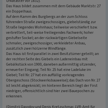
Urkataster vor 1832).
Das Haus bildet zusammen mit dem Gebäude Marktstr. 27
ein Doppelhaus.
Auf dem Kamm des Burgbergs an der zum Schloss
führenden Straße zweigeschossiges, giebelständig zur
Straße liegendes Wohnhaus; teilweise verschiefert bzw.
verbrettert, teil-weise freiliegendes Fachwerk; hoher
gestufter Sockel; an der rückwärtigen Giebelseite
schmaler, zweigeschossiger, verkleideter Anbau,
zusätzlich zwei hölzerne Windfänge.
Das Haus ist firstparallel in zwei Besitztümer geteilt; an
der rechten Seite des Giebels ein Ladeneinbau mit
Gebälkstück von 1900, daneben außermittig sitzender,
erneuerter Eingang; Teil Nr. 25 hat eine Ladeluke im
Giebel; Teil Nr. 27 hat ein auffällig vorkragendes
Obergeschoss (Stockwerksbauweise); das Dach von Nr. 27
ist leicht abgeknickt; im hinteren Bereich liegt der First
niedriger, offensichtlich sind hier zwei Bauepochen zu
erkennen.
(Dimitrij Davydov und Denis Kretzschmar, LVR-Amt für