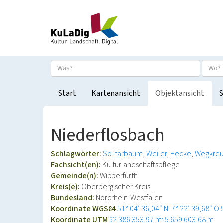
Start
Kartenansicht
Objektansicht
S
Niederflosbach
Schlagwörter:
Solitärbaum
Weiler
Hecke
Wegkreu
Fachsicht(en):
Kulturlandschaftspflege
Gemeinde(n):
Wipperfürth
Kreis(e):
Oberbergischer Kreis
Bundesland:
Nordrhein-Westfalen
Koordinate WGS84
51° 04′ 36,04″ N: 7° 22′ 39,68″ O
Koordinate UTM
32.386.353,97 m: 5.659.603,68 m