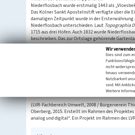
Niederflosbach wurde erstmalig 1443 als „Vloesb
Das Kölner Sankt Apostelnstift verfügte über die 
damaligen Zeitpunkt wurde in der Ersterwähnung 
Niederflosbach unterschieden. Laut
Topographia D
1715 aus drei Höfen. Auch 1832 wurde Niederflosba
beschrieben. Das zur Ortslage gehörende Gartenlan
war umgeben von Acker- sowie Grünland.
Wir verwende
Dies sind zum e
Niederflosbach hat sich in seiner Ausdehnung geg
Funktionsfähigke
besteht heute aus neun Wohnhäusern, die überwie
nicht widerspre
Bruchsteinmauerwerk und Schiefer erbaut sind. Zu 
hinaus verwende
dient. Die Grundstücke sind offen und nicht durch 
Nutzbarkeit uns
der früher typischen Streuobstwiesen. Ein unter 
sind. Mit Anklic
Weitere Informa
Bausubstanz und charakteristische Grünelemente b
(LVR-Fachbereich Umwelt, 2008 / Bürgerverein Thie
Oberberg, 2015. Erstellt im Rahmen des Projekte
analog und digital“. Ein Projekt im Rahmen des LV