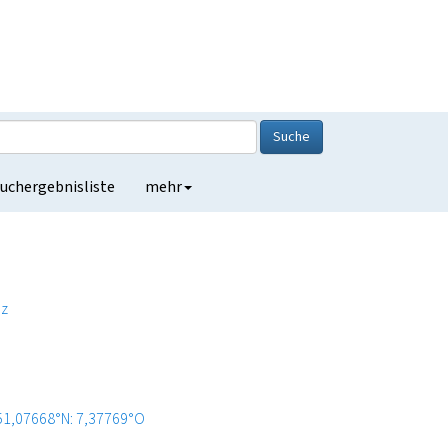
Suche
uchergebnisliste
mehr
z
51,07668°N: 7,37769°O