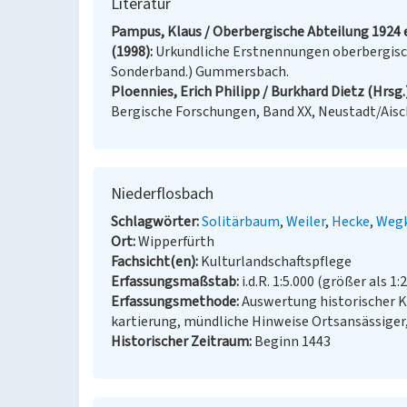
Literatur
Pampus, Klaus / Oberbergische Abteilung 1924 e
(1998)
Urkundliche Erstnennungen oberbergisch
Sonderband.) Gummersbach.
Ploennies, Erich Philipp / Burkhard Dietz (Hrsg.
Bergische Forschungen, Band XX, Neustadt/Aisc
Niederflosbach
Schlagwörter
Solitärbaum
Weiler
Hecke
Wegk
Ort
Wipperfürth
Fachsicht(en)
Kulturlandschaftspflege
Erfassungsmaßstab
i.d.R. 1:5.000 (größer als 1:
Erfassungsmethode
Auswertung historischer 
kartierung, mündliche Hinweise Ortsansässiger
Historischer Zeitraum
Beginn 1443