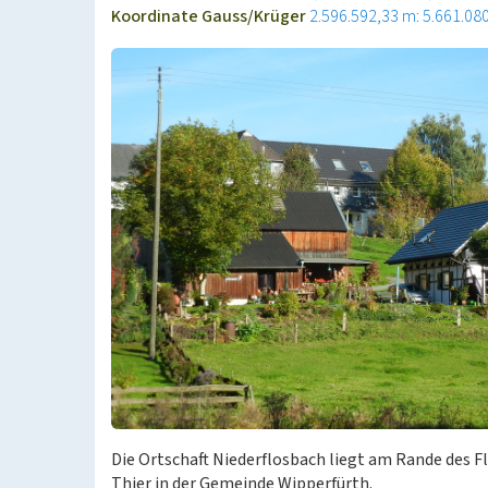
Koordinate Gauss/Krüger
2.596.592,33 m: 5.661.08
Die Ortschaft Niederflosbach liegt am Rande des F
Thier in der Gemeinde Wipperfürth.