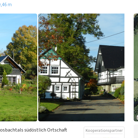
0,46 m
losbachtals südöstlich Ortschaft
Kooperationspartner