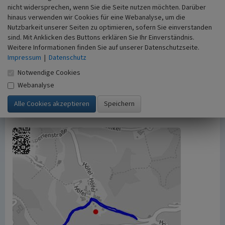
nicht widersprechen, wenn Sie die Seite nutzen möchten. Darüber
Der hier präsentierte Inhalt ist urheberrechtlich
hinaus verwenden wir Cookies für eine Webanalyse, um die
geschützt. Die angezeigten Medien unterliegen
Nutzbarkeit unserer Seiten zu optimieren, sofern Sie einverstanden
möglicherweise zusätzlichen urheberrechtlichen
sind. Mit Anklicken des Buttons erklären Sie Ihr Einverständnis.
Bedingungen, die an diesen ausgewiesen sind.
Weitere Informationen finden Sie auf unserer Datenschutzseite.
Empfohlene Zitierweise
Impressum
|
Datenschutz
„Hohlwege bei Höfel”. In: KuLaDig,
Notwendige Cookies
Kultur.Landschaft.Digital. URL:
Webanalyse
https://www.kuladig.de/Objektansicht/A-NF-
20070718-0016
(Abgerufen: 10. August 2026)