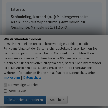
Literatur
Schöndeling, Norbert (o.J.)
Mühlengewerbe im
alten Landkreis Wipperfürth. (Materialien zur
Geschichte. Manuskript 1/91..) o. O.
Wir verwenden Cookies
Dies sind zum einen technisch notwendige Cookies, um die
Funktionsfähigkeit der Seiten sicherzustellen. Diesen können Sie
Getreidemühle in Vordermühle
nicht widersprechen, wenn Sie die Seite nutzen möchten. Darüber
Schlagwörter
hinaus verwenden wir Cookies für eine Webanalyse, um die
Wassermühle
Getreidemühle
Mühlenteich
Nutzbarkeit unserer Seiten zu optimieren, sofern Sie einverstanden
Bäckerei
sind. Mit Anklicken des Buttons erklären Sie Ihr Einverständnis.
Fachsicht(en)
Weitere Informationen finden Sie auf unserer Datenschutzseite.
Impressum
|
Datenschutz
Kulturlandschaftspflege
Erfassungsmaßstab
Notwendige Cookies
i.d.R. 1:5.000 (größer als 1:20.000)
Webanalyse
Erfassungsmethode
Auswertung historischer Karten,
Literaturauswertung, Geländebegehung/-