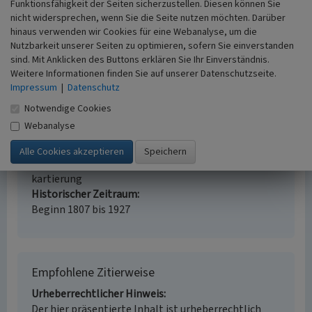
Funktionsfähigkeit der Seiten sicherzustellen. Diesen können Sie
nicht widersprechen, wenn Sie die Seite nutzen möchten. Darüber
Industrieller Siedlungskern Heisingen
hinaus verwenden wir Cookies für eine Webanalyse, um die
Schlagwörter
Nutzbarkeit unserer Seiten zu optimieren, sofern Sie einverstanden
Industriestadt
Siedlungsteil
sind. Mit Anklicken des Buttons erklären Sie Ihr Einverständnis.
Fachsicht(en)
Weitere Informationen finden Sie auf unserer Datenschutzseite.
Kulturlandschaftspflege
Impressum
|
Datenschutz
Erfassungsmaßstab
Notwendige Cookies
i.d.R. 1:5.000 (größer als 1:20.000)
Webanalyse
Erfassungsmethode
Auswertung historischer Karten,
Literaturauswertung, Geländebegehung/-
kartierung
Historischer Zeitraum
Beginn 1807 bis 1927
Empfohlene Zitierweise
Urheberrechtlicher Hinweis
Der hier präsentierte Inhalt ist urheberrechtlich