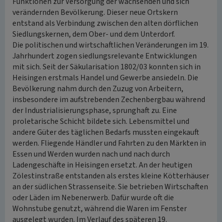
Funktionen zur Versorgung der wachsenden und sich
verändernden Bevölkerung. Dieser neue Ortskern
entstand als Verbindung zwischen den alten dörflichen
Siedlungskernen, dem Ober- und dem Unterdorf.
Die politischen und wirtschaftlichen Veränderungen im 19.
Jahrhundert zogen siedlungsrelevante Entwicklungen
mit sich. Seit der Säkularisation 1802/03 konnten sich in
Heisingen erstmals Handel und Gewerbe ansiedeln. Die
Bevölkerung nahm durch den Zuzug von Arbeitern,
insbesondere im aufstrebenden Zechenbergbau während
der Industrialisierungsphase, sprunghaft zu. Eine
proletarische Schicht bildete sich. Lebensmittel und
andere Güter des täglichen Bedarfs mussten eingekauft
werden. Fliegende Händler und Fahrten zu den Märkten in
Essen und Werden wurden nach und nach durch
Ladengeschäfte in Heisingen ersetzt. An der heutigen
Zölestinstraße entstanden als erstes kleine Kötterhäuser
an der südlichen Strassenseite. Sie betrieben Wirtschaften
oder Läden im Nebenerwerb. Dafür wurde oft die
Wohnstube genutzt, während die Waren im Fenster
ausgelegt wurden. Im Verlauf des späteren 19.