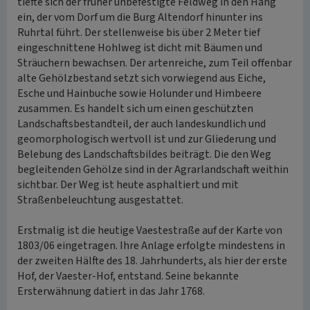
tiefte sich der früher unbefestigte Feldweg in den Hang
ein, der vom Dorf um die Burg Altendorf hinunter ins
Ruhrtal führt. Der stellenweise bis über 2 Meter tief
eingeschnittene Hohlweg ist dicht mit Bäumen und
Sträuchern bewachsen. Der artenreiche, zum Teil offenbar
alte Gehölzbestand setzt sich vorwiegend aus Eiche,
Esche und Hainbuche sowie Holunder und Himbeere
zusammen. Es handelt sich um einen geschützten
Landschaftsbestandteil, der auch landeskundlich und
geomorphologisch wertvoll ist und zur Gliederung und
Belebung des Landschaftsbildes beiträgt. Die den Weg
begleitenden Gehölze sind in der Agrarlandschaft weithin
sichtbar. Der Weg ist heute asphaltiert und mit
Straßenbeleuchtung ausgestattet.
Erstmalig ist die heutige Vaestestraße auf der Karte von
1803/06 eingetragen. Ihre Anlage erfolgte mindestens in
der zweiten Hälfte des 18. Jahrhunderts, als hier der erste
Hof, der Vaester-Hof, entstand. Seine bekannte
Ersterwähnung datiert in das Jahr 1768.