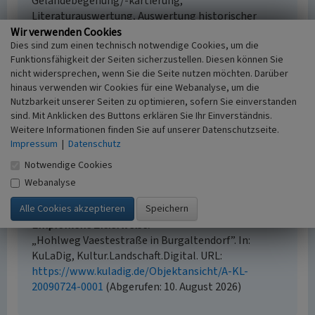
Geländebegehung/-kartierung,
Literaturauswertung, Auswertung historischer
Karten
Wir verwenden Cookies
Dies sind zum einen technisch notwendige Cookies, um die
Historischer Zeitraum
Funktionsfähigkeit der Seiten sicherzustellen. Diesen können Sie
Beginn 1760 bis 1802
nicht widersprechen, wenn Sie die Seite nutzen möchten. Darüber
hinaus verwenden wir Cookies für eine Webanalyse, um die
Nutzbarkeit unserer Seiten zu optimieren, sofern Sie einverstanden
sind. Mit Anklicken des Buttons erklären Sie Ihr Einverständnis.
Empfohlene Zitierweise
Weitere Informationen finden Sie auf unserer Datenschutzseite.
Impressum
|
Datenschutz
Urheberrechtlicher Hinweis
Der hier präsentierte Inhalt ist urheberrechtlich
Notwendige Cookies
geschützt. Die angezeigten Medien unterliegen
Webanalyse
möglicherweise zusätzlichen urheberrechtlichen
Bedingungen, die an diesen ausgewiesen sind.
Empfohlene Zitierweise
„Hohlweg Vaestestraße in Burgaltendorf”. In:
KuLaDig, Kultur.Landschaft.Digital. URL:
https://www.kuladig.de/Objektansicht/A-KL-
20090724-0001
(Abgerufen: 10. August 2026)