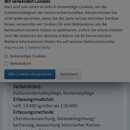
Wir verwenden Cookies
Dies sind zum einen technisch notwendige Cookies, um die
Funktionsfähigkeit der Seiten sicherzustellen. Diesen können Sie
nicht widersprechen, wenn Sie die Seite nutzen möchten. Darüber
Fachwerkhaus Getränkehandel Klöfers in
hinaus verwenden wir Cookies für eine Webanalyse, um die
Burgaltendorf
Nutzbarkeit unserer Seiten zu optimieren, sofern Sie einverstanden
Schlagwörter
sind. Mit Anklicken des Buttons erklären Sie Ihr Einverständnis.
Weitere Informationen finden Sie auf unserer Datenschutzseite.
Fachwerkgebäude
Impressum
|
Datenschutz
Straße / Hausnummer
Burgstraße 56
Notwendige Cookies
Ort
Webanalyse
45289 Essen - Buraltendorf
Gesetzlich geschütztes Kulturdenkmal
Kein
Fachsicht(en)
Kulturlandschaftspflege, Denkmalpflege
Erfassungsmaßstab
i.d.R. 1:5.000 (größer als 1:20.000)
Erfassungsmethode
Literaturauswertung, Geländebegehung/-
kartierung, Auswertung historischer Karten