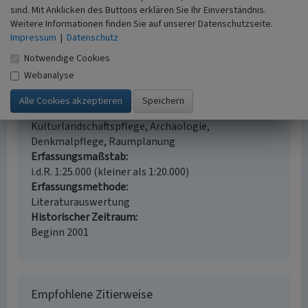
sind. Mit Anklicken des Buttons erklären Sie Ihr Einverständnis.
Weitere Informationen finden Sie auf unserer Datenschutzseite.
Bedeutsamer Kulturlandschaftsbereich Venloer
Impressum
|
Datenschutz
Heide (KLB 17.01)
Notwendige Cookies
Schlagwörter
Webanalyse
Kulturlandschaftsbereich
Heidelandschaft
Fliegerhorst
Landwehr (Bauwerk)
Fachsicht(en)
Kulturlandschaftspflege, Archäologie,
Denkmalpflege, Raumplanung
Erfassungsmaßstab
i.d.R. 1:25.000 (kleiner als 1:20.000)
Erfassungsmethode
Literaturauswertung
Historischer Zeitraum
Beginn 2001
Empfohlene Zitierweise