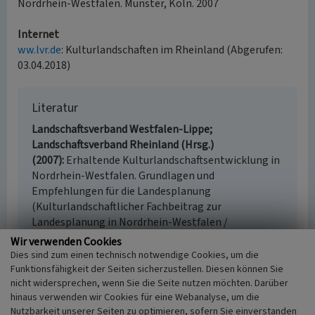
Nordrhein-Westfalen. Münster, Köln. 2007
Internet
ww.lvr.de
: Kulturlandschaften im Rheinland (Abgerufen:
03.04.2018)
Literatur
Landschaftsverband Westfalen-Lippe;
Landschaftsverband Rheinland (Hrsg.)
(2007)
Erhaltende Kulturlandschaftsentwicklung in
Nordrhein-Westfalen. Grundlagen und
Empfehlungen für die Landesplanung
(Kulturlandschaftlicher Fachbeitrag zur
Landesplanung in Nordrhein-Westfalen /
Fachgutachten zum Kulturellen Erbe in der
Wir verwenden Cookies
Landesplanung. S. 81, Münster u. Köln. Online
Dies sind zum einen technisch notwendige Cookies, um die
verfügbar:
www.lvr.de, Kulturlandschaftlicher
Funktionsfähigkeit der Seiten sicherzustellen. Diesen können Sie
nicht widersprechen, wenn Sie die Seite nutzen möchten. Darüber
Fachbeitrag 2007
, abgerufen am 13.10.2025
hinaus verwenden wir Cookies für eine Webanalyse, um die
Nutzbarkeit unserer Seiten zu optimieren, sofern Sie einverstanden