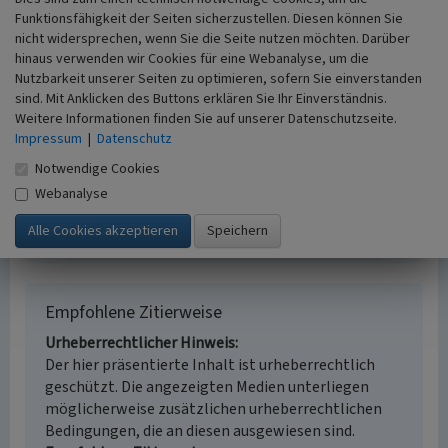
Schlagwörter
Funktionsfähigkeit der Seiten sicherzustellen. Diesen können Sie
Kulturlandschaftsraum
nicht widersprechen, wenn Sie die Seite nutzen möchten. Darüber
Fachsicht(en)
hinaus verwenden wir Cookies für eine Webanalyse, um die
Kulturlandschaftspflege, Archäologie,
Nutzbarkeit unserer Seiten zu optimieren, sofern Sie einverstanden
Denkmalpflege, Landeskunde, Raumplanung
sind. Mit Anklicken des Buttons erklären Sie Ihr Einverständnis.
Erfassungsmaßstab
Weitere Informationen finden Sie auf unserer Datenschutzseite.
i.d.R. 1:25.000 (kleiner als 1:20.000)
Impressum
|
Datenschutz
Erfassungsmethode
Notwendige Cookies
Literaturauswertung
Webanalyse
Historischer Zeitraum
Beginn 2001
Empfohlene Zitierweise
Urheberrechtlicher Hinweis
Der hier präsentierte Inhalt ist urheberrechtlich
geschützt. Die angezeigten Medien unterliegen
möglicherweise zusätzlichen urheberrechtlichen
Bedingungen, die an diesen ausgewiesen sind.