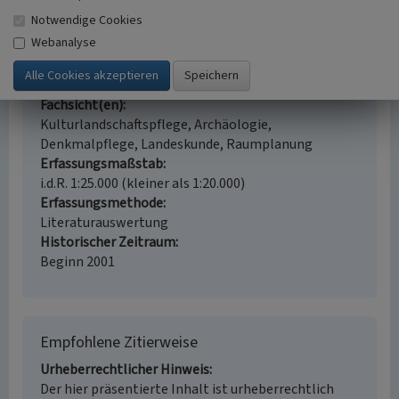
Notwendige Cookies
Kulturlandschaft Lipper Land
Webanalyse
Schlagwörter
Kulturlandschaftsraum
Fachsicht(en)
Kulturlandschaftspflege, Archäologie,
Denkmalpflege, Landeskunde, Raumplanung
Erfassungsmaßstab
i.d.R. 1:25.000 (kleiner als 1:20.000)
Erfassungsmethode
Literaturauswertung
Historischer Zeitraum
Beginn 2001
Empfohlene Zitierweise
Urheberrechtlicher Hinweis
Der hier präsentierte Inhalt ist urheberrechtlich