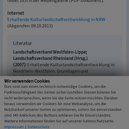
findet sich in der Mediengalerie (PDF-Dokument).
Internet
Erhaltende Kulturlandschaftsentwicklung in NRW
(Abgerufen: 09.10.2013)
Literatur
Landschaftsverband Westfalen-Lippe;
Landschaftsverband Rheinland (Hrsg.)
(2007)
Erhaltende Kulturlandschaftsentwicklung in
Nordrhein-Westfalen. Grundlagen und
Empfehlungen für die Landesplanung
Wir verwenden Cookies
(Kulturlandschaftlicher Fachbeitrag zur
Dies sind zum einen technisch notwendige Cookies, um die
Landesplanung in Nordrhein-Westfalen /
Funktionsfähigkeit der Seiten sicherzustellen. Diesen können Sie
Fachgutachten zum Kulturellen Erbe in der
nicht widersprechen, wenn Sie die Seite nutzen möchten. Darüber
Landesplanung. 37, Münster u. Köln. Online
hinaus verwenden wir Cookies für eine Webanalyse, um die
verfügbar:
www.lvr.de, Kulturlandschaftlicher
Nutzbarkeit unserer Seiten zu optimieren, sofern Sie einverstanden
Fachbeitrag 2007
, abgerufen am 13.10.2025
sind. Mit Anklicken des Buttons erklären Sie Ihr Einverständnis.
Weitere Informationen finden Sie auf unserer Datenschutzseite.
Impressum
|
Datenschutz