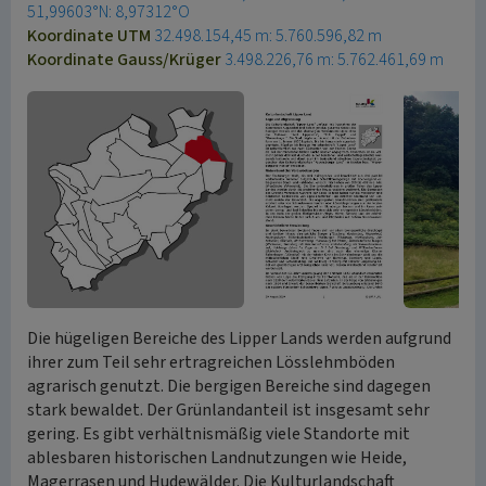
51,99603°N: 8,97312°O
Koordinate UTM
32.498.154,45 m: 5.760.596,82 m
Koordinate Gauss/Krüger
3.498.226,76 m: 5.762.461,69 m
Die hügeligen Bereiche des Lipper Lands werden aufgrund
ihrer zum Teil sehr ertragreichen Lösslehmböden
agrarisch genutzt. Die bergigen Bereiche sind dagegen
stark bewaldet. Der Grünlandanteil ist insgesamt sehr
gering. Es gibt verhältnismäßig viele Standorte mit
ablesbaren historischen Landnutzungen wie Heide,
Magerrasen und Hudewälder. Die Kulturlandschaft