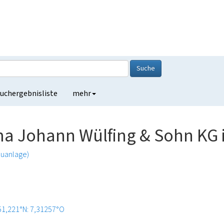
Suche
uchergebnisliste
mehr
a Johann Wülfing & Sohn KG 
auanlage)
51,221°N: 7,31257°O