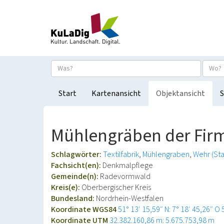
Start
Kartenansicht
Objektansicht
S
Mühlengräben der Firm
Schlagwörter:
Textilfabrik
Mühlengraben
Wehr (St
Fachsicht(en):
Denkmalpflege
Gemeinde(n):
Radevormwald
Kreis(e):
Oberbergischer Kreis
Bundesland:
Nordrhein-Westfalen
Koordinate WGS84
51° 13′ 15,59″ N: 7° 18′ 45,26″ O
Koordinate UTM
32.382.160,86 m: 5.675.753,98 m