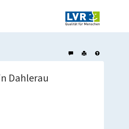
Hinweis
Drucken
Hilfe
zu
diesem
Objekt
in Dahlerau
geben