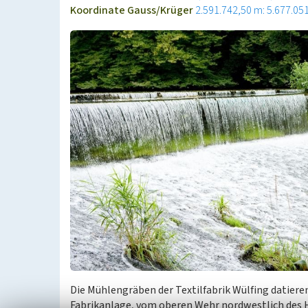
Koordinate Gauss/Krüger
2.591.742,50 m: 5.677.05
Die Mühlengräben der Textilfabrik Wülfing datieren
Fabrikanlage, vom oberen Wehr nordwestlich des H