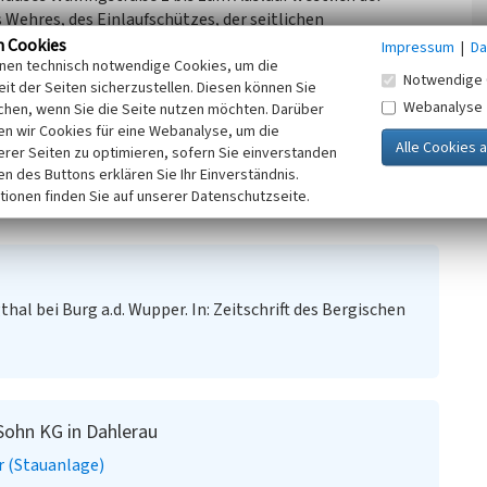
Wehres, des Einlaufschützes, der seitlichen
und Auslässe; die Brücke westlich des Hauses Wülfingstraße
n Cookies
Impressum
|
Da
inen technisch notwendige Cookies, um die
n Zeugnis für die gewerblich-industrielle Wasserkraftnutzung
Notwendige 
it der Seiten sicherzustellen. Diesen können Sie
Webanalyse
chen, wenn Sie die Seite nutzen möchten. Darüber
n wir Cookies für eine Webanalyse, um die
g & Sohn KG in Dahlerau ist ein eingetragenes Baudenkmal
erer Seiten zu optimieren, sofern Sie einverstanden
ken des Buttons erklären Sie Ihr Einverständnis.
tionen finden Sie auf unserer Datenschutzseite.
hal bei Burg a.d. Wupper. In: Zeitschrift des Bergischen
Sohn KG in Dahlerau
 (Stauanlage)