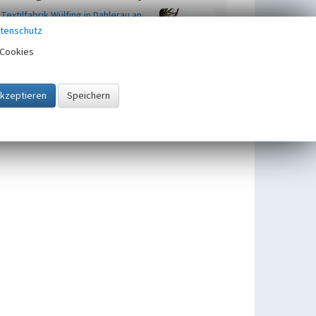
Textilfabrik Wülfing in Dahlerau an
der Wupper
tenschutz
Beginn 1836 bis 1838
Cookies