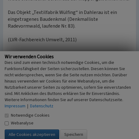
Das Objekt „Textilfabrik Wülfing“ in Dahlerau ist ein
eingetragenes Baudenkmal (Denkmalliste
Radevormwald, laufende Nr. 83).
(LVR-Fachbereich Umwelt, 2011)
Internet
Wir verwenden Cookies
www.wuelfingmuseum.de
: Johann Wülfing u. Sohn
Dies sind zum einen technisch notwendige Cookies, um die
Museum e.V. (abgerufen 26.07.2011, Inhalt nicht mehr
Funktionsfähigkeit der Seiten sicherzustellen. Diesen können Sie
verfügbar 14.11.2017)
nicht widersprechen, wenn Sie die Seite nutzen möchten. Darüber
www.wuelfing-museum.de
: Wülfing Museum (abgerufen
hinaus verwenden wir Cookies für eine Webanalyse, um die
14.11.2017)
Nutzbarkeit unserer Seiten zu optimieren, sofern Sie einverstanden
sind. Mit Anklicken des Buttons erklären Sie Ihr Einverständnis.
Weitere Informationen finden Sie auf unserer Datenschutzseite.
Literatur
Impressum
|
Datenschutz
Notwendige Cookies
Landschaftsverband Rheinland (Hrsg.)
(2011)
Mühlenregion Rheinland (DVD-ROM, DVD-
Webanalyse
Video und Beilage). Köln.