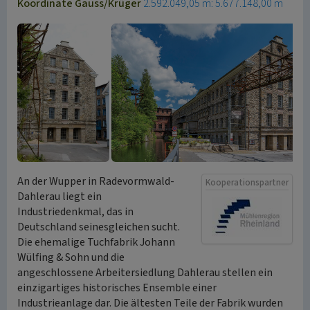
Koordinate Gauss/Krüger
2.592.049,05 m: 5.677.148,00 m
An der Wupper in Radevormwald-
Kooperationspartner
Dahlerau liegt ein
Industriedenkmal, das in
Deutschland seinesgleichen sucht.
Die ehemalige Tuchfabrik Johann
Wülfing & Sohn und die
angeschlossene Arbeitersiedlung Dahlerau stellen ein
einzigartiges historisches Ensemble einer
Industrieanlage dar. Die ältesten Teile der Fabrik wurden