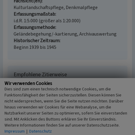
Fachsicht(en)
Kulturlandschaftspflege, Denkmalpflege
Erfassungsmaßstab
i.d.R. 1:5.000 (größer als 1:20.000)
Erfassungsmethode
Geländebegehung/-kartierung, Archivauswertung
Historischer Zeitraum
Beginn 1939 bis 1945
Empfohlene Zitierweise
Wir verwenden Cookies
Urheberrechtlicher Hinweis
Dies sind zum einen technisch notwendige Cookies, um die
Der hier präsentierte Inhalt ist urheberrechtlich
Funktionsfähigkeit der Seiten sicherzustellen. Diesen können Sie
geschützt. Die angezeigten Medien unterliegen
nicht widersprechen, wenn Sie die Seite nutzen möchten. Darüber
möglicherweise zusätzlichen urheberrechtlichen
hinaus verwenden wir Cookies für eine Webanalyse, um die
Bedingungen, die an diesen ausgewiesen sind.
Nutzbarkeit unserer Seiten zu optimieren, sofern Sie einverstanden
Empfohlene Zitierweise
sind. Mit Anklicken des Buttons erklären Sie Ihr Einverständnis.
„Luftschutzzelle in Holte”. In: KuLaDig,
Weitere Informationen finden Sie auf unserer Datenschutzseite.
Kultur.Landschaft.Digital. URL:
Impressum
|
Datenschutz