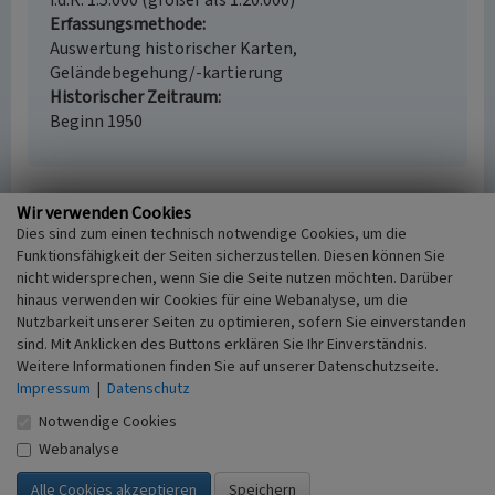
i.d.R. 1:5.000 (größer als 1:20.000)
Erfassungsmethode
Auswertung historischer Karten,
Geländebegehung/-kartierung
Historischer Zeitraum
Beginn 1950
Wir verwenden Cookies
Empfohlene Zitierweise
Dies sind zum einen technisch notwendige Cookies, um die
Urheberrechtlicher Hinweis
Funktionsfähigkeit der Seiten sicherzustellen. Diesen können Sie
nicht widersprechen, wenn Sie die Seite nutzen möchten. Darüber
Der hier präsentierte Inhalt ist urheberrechtlich
hinaus verwenden wir Cookies für eine Webanalyse, um die
geschützt. Die angezeigten Medien unterliegen
Nutzbarkeit unserer Seiten zu optimieren, sofern Sie einverstanden
möglicherweise zusätzlichen urheberrechtlichen
sind. Mit Anklicken des Buttons erklären Sie Ihr Einverständnis.
Bedingungen, die an diesen ausgewiesen sind.
Weitere Informationen finden Sie auf unserer Datenschutzseite.
Empfohlene Zitierweise
Impressum
|
Datenschutz
„Bauerngarten in Umbeck”. In: KuLaDig,
Notwendige Cookies
Kultur.Landschaft.Digital. URL:
https://www.kuladig.de/Objektansicht/A-BL-
Webanalyse
20080225-0056
(Abgerufen: 6. August 2026)