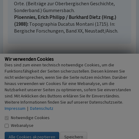
Orte. (Beiträge zur Oberbergischen Geschichte,
Sonderband.) Gummersbach.
Ploennies, Erich Philipp / Burkhard Dietz (Hrsg.)
(1988)
Topographia Ducatus Montani (1715). In:
Bergische Forschungen, Band XX, Neustadt/Aisch.
Wellershausen
Wir verwenden Cookies
Dies sind zum einen technisch notwendige Cookies, um die
Schlagwörter
Funktionsfähigkeit der Seiten sicherzustellen. Diesen können Sie
Weiler
Kornkasten
Scheune
Bauerngarten
nicht widersprechen, wenn Sie die Seite nutzen möchten. Darüber
Obstwiese
Teich
hinaus verwenden wir Cookies für eine Webanalyse, um die
Fachsicht(en)
Nutzbarkeit unserer Seiten zu optimieren, sofern Sie einverstanden
Kulturlandschaftspflege
sind. Mit Anklicken des Buttons erklären Sie Ihr Einverständnis.
Weitere Informationen finden Sie auf unserer Datenschutzseite.
Erfassungsmaßstab
Impressum
|
Datenschutz
i.d.R. 1:5.000 (größer als 1:20.000)
Erfassungsmethode
Notwendige Cookies
Auswertung historischer Karten,
Webanalyse
Literaturauswertung, Geländebegehung/-
kartierung