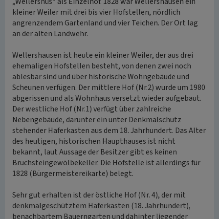
„Wellershus“ als Einzelhof. 1828 war Wellershausen ein
kleiner Weiler mit drei bis vier Hofstellen, nördlich
angrenzendem Gartenland und vier Teichen. Der Ort lag
an der alten Landwehr.
Wellershausen ist heute ein kleiner Weiler, der aus drei
ehemaligen Hofstellen besteht, von denen zwei noch
ablesbar sind und über historische Wohngebäude und
Scheunen verfügen. Der mittlere Hof (Nr.2) wurde um 1980
abgerissen und als Wohnhaus versetzt wieder aufgebaut.
Der westliche Hof (Nr.1) verfügt über zahlreiche
Nebengebäude, darunter ein unter Denkmalschutz
stehender Haferkasten aus dem 18. Jahrhundert. Das Alter
des heutigen, historischen Haupthauses ist nicht
bekannt, laut Aussage der Besitzer gibt es keinen
Bruchsteingewölbekeller. Die Hofstelle ist allerdings für
1828 (Bürgermeistereikarte) belegt.
Sehr gut erhalten ist der östliche Hof (Nr. 4), der mit
denkmalgeschütztem Haferkasten (18. Jahrhundert),
benachbartem Bauerngarten und dahinter liegender