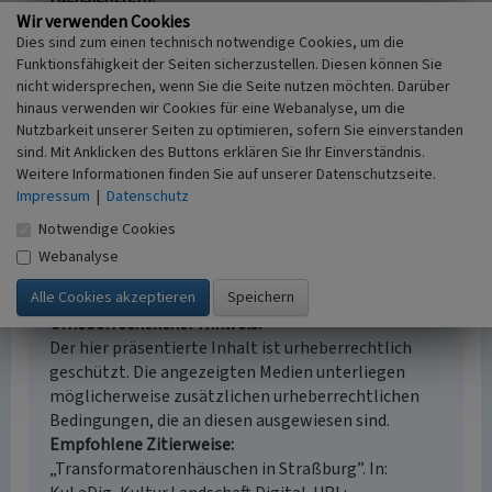
Wir verwenden Cookies
Kulturlandschaftspflege
Dies sind zum einen technisch notwendige Cookies, um die
Erfassungsmaßstab
Funktionsfähigkeit der Seiten sicherzustellen. Diesen können Sie
i.d.R. 1:5.000 (größer als 1:20.000)
nicht widersprechen, wenn Sie die Seite nutzen möchten. Darüber
Erfassungsmethode
hinaus verwenden wir Cookies für eine Webanalyse, um die
Geländebegehung/-kartierung,
Nutzbarkeit unserer Seiten zu optimieren, sofern Sie einverstanden
Literaturauswertung
sind. Mit Anklicken des Buttons erklären Sie Ihr Einverständnis.
Historischer Zeitraum
Weitere Informationen finden Sie auf unserer Datenschutzseite.
Beginn 1912
Impressum
|
Datenschutz
Notwendige Cookies
Webanalyse
Empfohlene Zitierweise
Urheberrechtlicher Hinweis
Der hier präsentierte Inhalt ist urheberrechtlich
geschützt. Die angezeigten Medien unterliegen
möglicherweise zusätzlichen urheberrechtlichen
Bedingungen, die an diesen ausgewiesen sind.
Empfohlene Zitierweise
„Transformatorenhäuschen in Straßburg”. In: