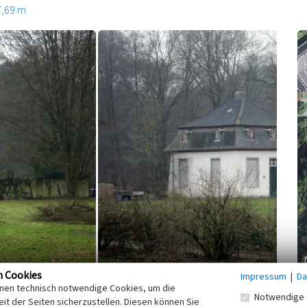
7,69 m
n Cookies
Impressum
|
Da
inen technisch notwendige Cookies, um die
ursprünglich barockes Gartenhaus, das unter
Notwendige 
it der Seiten sicherzustellen. Diesen können Sie
Abtsgarten.