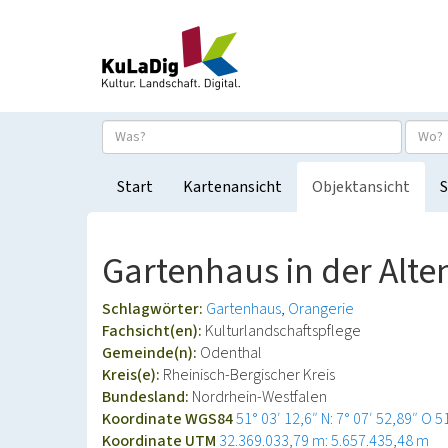
Start
Kartenansicht
Objektansicht
S
Gartenhaus in der Alte
Schlagwörter:
Gartenhaus
Orangerie
Fachsicht(en):
Kulturlandschaftspflege
Gemeinde(n):
Odenthal
Kreis(e):
Rheinisch-Bergischer Kreis
Bundesland:
Nordrhein-Westfalen
Koordinate WGS84
51° 03′ 12,6″ N: 7° 07′ 52,89″ O
5
Koordinate UTM
32.369.033,79 m: 5.657.435,48 m