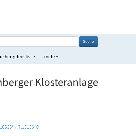
Suche
uchergebnisliste
mehr
nberger Klosteranlage
1,0535°N: 7,13136°O