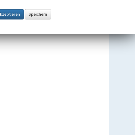
Bauten intra muros der
ehemaligen
Zisterzienserabtei Altenberg
Beginn 1133 bis 1145