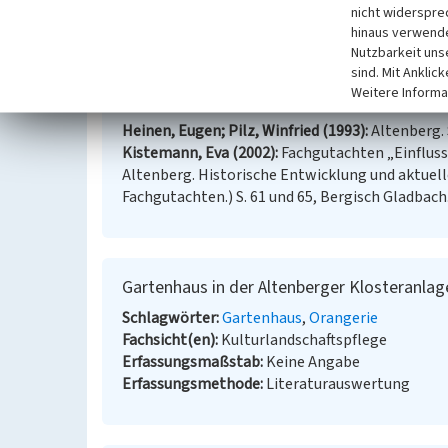
nicht widerspre
hinaus verwende
(Beate Lange, LVR-Fachbereich Umwelt, 2008/2009
Nutzbarkeit uns
sind. Mit Anklic
Weitere Informa
Literatur
Heinen, Eugen; Pilz, Winfried (1993)
Altenberg. 
Kistemann, Eva (2002)
Fachgutachten „Einfluss 
Altenberg. Historische Entwicklung und aktuell
Fachgutachten.) S. 61 und 65, Bergisch Gladbach
Gartenhaus in der Altenberger Klosteranlag
Schlagwörter
Gartenhaus
Orangerie
Fachsicht(en)
Kulturlandschaftspflege
Erfassungsmaßstab
Keine Angabe
Erfassungsmethode
Literaturauswertung