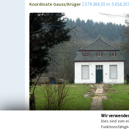
Koordinate Gauss/Krüger
2.579.369,55 m: 5.658.20
Wir verwende
Dies sind zum e
Im Süden der Altenberger Klosteranlage liegt ein 
Funktionsfähigke
Denkmalschutz steht. Es diente als Orangerie im 