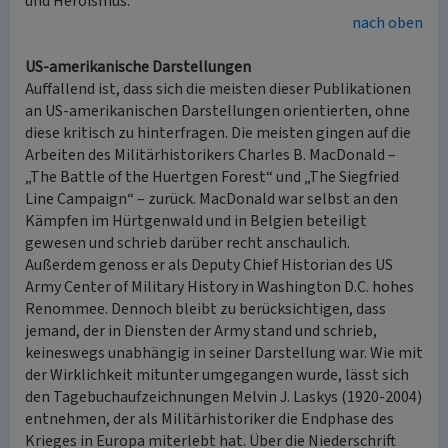
und Heroismus.
nach oben
US-amerikanische Darstellungen
Auffallend ist, dass sich die meisten dieser Publikationen
an US-amerikanischen Darstellungen orientierten, ohne
diese kritisch zu hinterfragen. Die meisten gingen auf die
Arbeiten des Militärhistorikers Charles B. MacDonald –
„The Battle of the Huertgen Forest“ und „The Siegfried
Line Campaign“ – zurück. MacDonald war selbst an den
Kämpfen im Hürtgenwald und in Belgien beteiligt
gewesen und schrieb darüber recht anschaulich.
Außerdem genoss er als Deputy Chief Historian des US
Army Center of Military History in Washington D.C. hohes
Renommee. Dennoch bleibt zu berücksichtigen, dass
jemand, der in Diensten der Army stand und schrieb,
keineswegs unabhängig in seiner Darstellung war. Wie mit
der Wirklichkeit mitunter umgegangen wurde, lässt sich
den Tagebuchaufzeichnungen Melvin J. Laskys (1920-2004)
entnehmen, der als Militärhistoriker die Endphase des
Krieges in Europa miterlebt hat. Über die Niederschrift