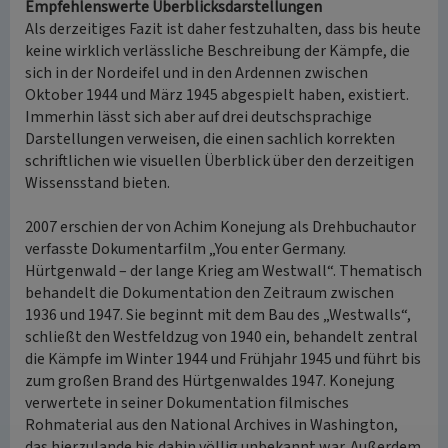
Empfehlenswerte Überblicksdarstellungen
Als derzeitiges Fazit ist daher festzuhalten, dass bis heute
keine wirklich verlässliche Beschreibung der Kämpfe, die
sich in der Nordeifel und in den Ardennen zwischen
Oktober 1944 und März 1945 abgespielt haben, existiert.
Immerhin lässt sich aber auf drei deutschsprachige
Darstellungen verweisen, die einen sachlich korrekten
schriftlichen wie visuellen Überblick über den derzeitigen
Wissensstand bieten.
2007 erschien der von Achim Konejung als Drehbuchautor
verfasste Dokumentarfilm „You enter Germany.
Hürtgenwald – der lange Krieg am Westwall“. Thematisch
behandelt die Dokumentation den Zeitraum zwischen
1936 und 1947. Sie beginnt mit dem Bau des „Westwalls“,
schließt den Westfeldzug von 1940 ein, behandelt zentral
die Kämpfe im Winter 1944 und Frühjahr 1945 und führt bis
zum großen Brand des Hürtgenwaldes 1947. Konejung
verwertete in seiner Dokumentation filmisches
Rohmaterial aus den National Archives in Washington,
das hierzulande bis dahin völlig unbekannt war. Außerdem