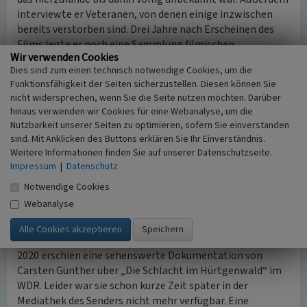
interviewte er Veteranen, von denen einige inzwischen
bereits verstorben sind. Drei Jahre nach Erscheinen des
Films legte er noch eine Sammlung filmischen
Wir verwenden Cookies
Dokumentarmaterials mit einer Gesamtdauer von rund
Dies sind zum einen technisch notwendige Cookies, um die
vier Stunden unter dem Titel „You enter Germany 2“ nach.
Funktionsfähigkeit der Seiten sicherzustellen. Diesen können Sie
Beide Werke liegen als DVDs vor.
nicht widersprechen, wenn Sie die Seite nutzen möchten. Darüber
hinaus verwenden wir Cookies für eine Webanalyse, um die
2009 erschien ein Aufsatz von Christoph Rass, Jens
Nutzbarkeit unserer Seiten zu optimieren, sofern Sie einverstanden
Lohmeier und René Rohrkamp, der derzeit immer noch
sind. Mit Anklicken des Buttons erklären Sie Ihr Einverständnis.
den besten knappen Überblick über die Kämpfe im
Weitere Informationen finden Sie auf unserer Datenschutzseite.
Hürtgenwald liefert und zudem aufzeigt, wie die
Impressum
|
Datenschutz
Kriegsereignisse den ländlichen Raum nachhaltig
Notwendige Cookies
prägten: „Wenn ein Ort zum Schlachtfeld wird – Zur
Webanalyse
Geschichte des Hürtgenwaldes als Schauplatz
massenhaften Tötens und Sterbens seit 1944“.
2020 erschien eine sehenswerte Dokumentation von
Carsten Günther über „Die Schlacht im Hürtgenwald“ im
WDR. Leider war sie schon kurze Zeit später in der
Mediathek des Senders nicht mehr verfügbar. Eine