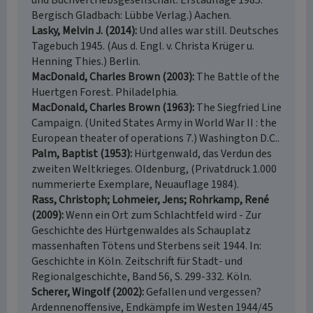
und Buchvertriebsgesellschaft. Erstauflage 1985.
Bergisch Gladbach: Lübbe Verlag.) Aachen.
Lasky, Melvin J. (2014)
Und alles war still. Deutsches
Tagebuch 1945. (Aus d. Engl. v. Christa Krüger u.
Henning Thies.) Berlin.
MacDonald, Charles Brown (2003)
The Battle of the
Huertgen Forest. Philadelphia.
MacDonald, Charles Brown (1963)
The Siegfried Line
Campaign. (United States Army in World War II : the
European theater of operations 7.) Washington D.C..
Palm, Baptist (1953)
Hürtgenwald, das Verdun des
zweiten Weltkrieges. Oldenburg, (Privatdruck 1.000
nummerierte Exemplare, Neuauflage 1984).
Rass, Christoph; Lohmeier, Jens; Rohrkamp, René
(2009)
Wenn ein Ort zum Schlachtfeld wird - Zur
Geschichte des Hürtgenwaldes als Schauplatz
massenhaften Tötens und Sterbens seit 1944. In:
Geschichte in Köln. Zeitschrift für Stadt- und
Regionalgeschichte, Band 56, S. 299-332. Köln.
Scherer, Wingolf (2002)
Gefallen und vergessen?
Ardennenoffensive, Endkämpfe im Westen 1944/45