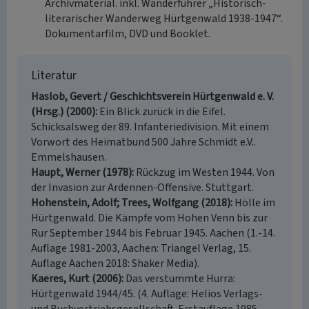
Archivmaterial. inkl. Wanderführer „Historisch-
literarischer Wanderweg Hürtgenwald 1938-1947“.
Dokumentarfilm, DVD und Booklet.
Literatur
Haslob, Gevert / Geschichtsverein Hürtgenwald e. V.
(Hrsg.) (2000)
Ein Blick zurück in die Eifel.
Schicksalsweg der 89. Infanteriedivision. Mit einem
Vorwort des Heimatbund 500 Jahre Schmidt e.V..
Emmelshausen.
Haupt, Werner (1978)
Rückzug im Westen 1944. Von
der Invasion zur Ardennen-Offensive. Stuttgart.
Hohenstein, Adolf; Trees, Wolfgang (2018)
Hölle im
Hürtgenwald. Die Kämpfe vom Hohen Venn bis zur
Rur September 1944 bis Februar 1945. Aachen (1.-14.
Auflage 1981-2003, Aachen: Triangel Verlag, 15.
Auflage Aachen 2018: Shaker Media).
Kaeres, Kurt (2006)
Das verstummte Hurra:
Hürtgenwald 1944/45. (4. Auflage: Helios Verlags-