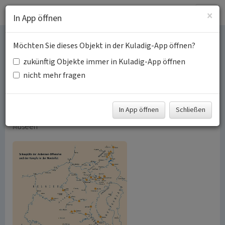
Togg
×
In App öffnen
navig
Möchten Sie dieses Objekt in der Kuladig-App öffnen?
Die Darstellungen der
zukünftig Objekte immer in Kuladig-App öffnen
Kämpfe im Hürtgenwald
nicht mehr fragen
Schlagwörter:
Kriegsgräberstätte
Geschichtsmuseum
Erinnerungsort
In App öffnen
Schließen
Fachsicht(en):
Kulturlandschaftspflege, Archäologie,
Museen