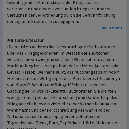
bewältigenden Eindrücke aus der Kriegszeit zu
verarbeiten und einem eventuellen Kriegstrauma mit
Versuchen der Selbstheilung durch die Verschriftlichung
der eigenen Erlebnisse zu begegnen.
nach oben
Militaria-Literatur
Die meisten anderen deutschsprachigen Publikationen
über das Kriegsgeschehen im Westen des Deutschen
Reiches, die vorwiegend seit den 1980er Jahren auf den
Markt gelangten – beispielhaft dafür stehen Autoren wie
Gevert Haslob, Werner Haupt, das Autorengespann Adolf
Hohenstein und Wolfgang Trees, Kurt Kaeres (Pseudonym
von Klaus R. Schulz) und Wingolf Scherer – sind der
Gattung der Militaria-Literatur zuzuordnen. Sie dienten
weniger einer genauen Erforschung und Darstellung des
Kriegsgeschehens als vielmehr einer Verherrlichung der
Wehrmacht und der Fortschreibung der während des
Nationalsozialismus propagierten soldatischen
Tugenden wie Treue, Ehre, Tapferkeit, Härte, Heldentum