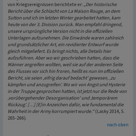
von Kriegsereignissen berichtete er:
„Der historische
Bericht über die Schlacht von La Maison Rouge, an dem
Sutton und ich im letzten Winter gearbeitet hatten, kam
heute von der 3. Division zurück. Man empfahl dringend,
unsere ursprüngliche Version nicht in die offiziellen
Unterlagen aufzunehmen. Die Einwände waren zahlreich
und grundsätzlicher Art, ein revidierter Entwurf wurde
gleich mitgeliefert. Es bringt nichts, alle Details hier
aufzuführen. Aber wo wir geschrieben hatten, dass die
Männer angreifen wollten, weil sie auf der anderen Seite
des Flusses vor sich hin froren, heißt es nun im offiziellen
Bericht, sie seien ‚eifrig darauf bedacht’ gewesen, ‚zu
kämpfen und anzugreifen’. Wo wir von Angst und Hysterie
in der Truppe gesprochen hatten, ist jetzt nur die Rede von
‚vorübergehender Desorganisation’ und ‚temporärem
Rückzug’. […] [E]in Anzeichen dafür, wie fundamental die
Wahrheit in der Army korrumpiert wurde.“
(Lasky 2014, S.
265-266).
nach oben