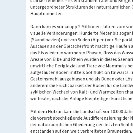
stärker reliefiert – es entstanden Täler und Berge
untergeordneter Strukturen der naturräumlichen 
Haupteinheiten.
Dann kam es vor knapp 2 Millionen Jahren zum vor
visuelle Veränderungen: Hunderte Meter bis sogar
(Skandinavien) und von Süden (Alpen) vor. Sie par
Austauen an der Gletscherfront mächtige Haufen a
das Eis wieder in wärmeren Phasen, floss das Wasse
Areale von Elbe und Rhein wurden in dieses Szenar
unwirtliche Periglazial und Tiere wie Mammuts be
aufgetauter Boden mittels Solifluktion talwärts. 
Gesteinsmehl ausgeblasen und als Dünen oder Löss 
anderem die Fruchtbarkeit der Böden für die Landwi
zyklischen Wechsel von Kalt- und Warmzeiten char
wir heute, nach der Anlage kleinteiliger künstlich
Mit dem Holzän kam die Landschaft vor 10.000 Jahr
die vorerst abschließende Ausdifferenzierung der N
der naturräumlichen Gliederung den letzten Schlif
entstanden auf den weit verbreiteten Braunerden,