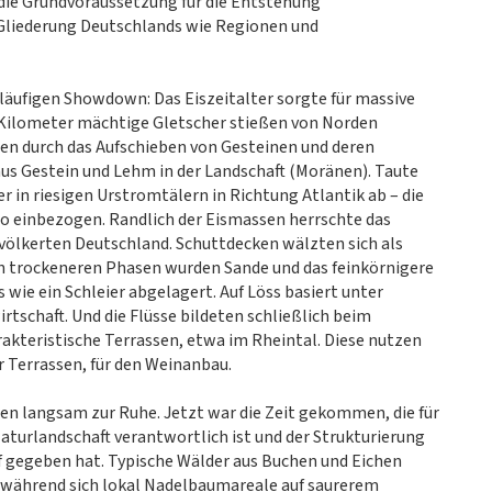
: die Grundvoraussetzung für die Entstehung
Gliederung Deutschlands wie Regionen und
läufigen Showdown: Das Eiszeitalter sorgte für massive
 Kilometer mächtige Gletscher stießen von Norden
kten durch das Aufschieben von Gesteinen und deren
us Gestein und Lehm in der Landschaft (Moränen). Taute
r in riesigen Urstromtälern in Richtung Atlantik ab – die
io einbezogen. Randlich der Eismassen herrschte das
völkerten Deutschland. Schuttdecken wälzten sich als
In trockeneren Phasen wurden Sande und das feinkörnigere
wie ein Schleier abgelagert. Auf Löss basiert unter
rtschaft. Und die Flüsse bildeten schließlich beim
akteristische Terrassen, etwa im Rheintal. Diese nutzen
er Terrassen, für den Weinanbau.
en langsam zur Ruhe. Jetzt war die Zeit gekommen, die für
aturlandschaft verantwortlich ist und der Strukturierung
f gegeben hat. Typische Wälder aus Buchen und Eichen
 während sich lokal Nadelbaumareale auf saurerem