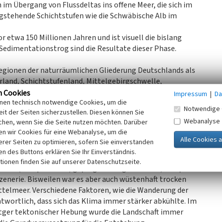
m Übergang von Flussdeltas ins offene Meer, die sich im
rägstehende Schichtstufen wie die Schwäbische Alb im
 etwa 150 Millionen Jahren und ist visuell die bislang
 Sedimentationstrog sind die Resultate dieser Phase.
regionen der naturräumlichen Gliederung Deutschlands als
rland, Schichtstufenland, Mittelgebirgschwelle,
den Nord- und Ostsee.
n Cookies
Impressum
|
Da
inen technisch notwendige Cookies, um die
e hochgradig differenzierte Landschaft, deshalb zunächst
Notwendige 
it der Seiten sicherzustellen. Diesen können Sie
ie Erdgeschichte ist wie ein Künstler, der mit seinen
Webanalyse
chen, wenn Sie die Seite nutzen möchten. Darüber
ren wie Berge und atmosphärische Tallandschaften
n wir Cookies für eine Webanalyse, um die
erer Seiten zu optimieren, sofern Sie einverstanden
ch bis heute permanent verändert. Noch vor 60 Millionen
ken des Buttons erklären Sie Ihr Einverständnis.
einer intensiven Bodenbildung und Erosion. Die
tionen finden Sie auf unserer Datenschutzseite.
Ebenen (Rumpfflächen) geprägt. Mahagonibäume, Sümpfe
Szenerie. Bisweilen war es aber auch wüstenhaft trocken
ttelmeer. Verschiedene Faktoren, wie die Wanderung der
twortlich, dass sich das Klima immer stärker abkühlte. Im
itger tektonischer Hebung wurde die Landschaft immer