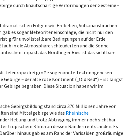
ebirge durch knautschartige Verformungen der Gesteine –
mit dramatischen Folgen wie Erdbeben, Vulkanausbrüchen
 gab es sogar Meteoriteneinschläge, die nicht nur den
istig für unvollstellbare Bedingungen auf der Erde
s Staub in die Atmosphäre schleuderten und die Sonne
antischen Impakt: das Nördlinger Ries ist das sichtbare
in Mitteleuropa drei große sogenannte Tektonogenesen
 Gebirge – der alte rote Kontinent („Old Red“) – ist längst
 Gebirge begraben. Diese Situation haben wir im
sche Gebirgsbildung stand circa 370 Millionen Jahre vor
aften sind Mittelgebirge wie das
Rheinische
itender Hebung und trotz Abtragung immer noch sichtbar
unter tropischem Klima an dessen Rändern entstanden. Es
. Darüber hinaus gab es am Rand der Varisziden großräumige