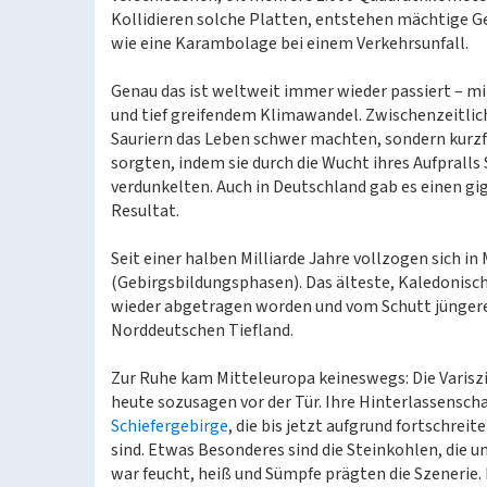
Kollidieren solche Platten, entstehen mächtige G
wie eine Karambolage bei einem Verkehrsunfall.
Genau das ist weltweit immer wieder passiert – 
und tief greifendem Klimawandel. Zwischenzeitlich
Sauriern das Leben schwer machten, sondern kurzfr
sorgten, indem sie durch die Wucht ihres Aufprall
verdunkelten. Auch in Deutschland gab es einen gig
Resultat.
Seit einer halben Milliarde Jahre vollzogen sich 
(Gebirgsbildungsphasen). Das älteste, Kaledonische
wieder abgetragen worden und vom Schutt jüngerer
Norddeutschen Tiefland.
Zur Ruhe kam Mitteleuropa keineswegs: Die Variszi
heute sozusagen vor der Tür. Ihre Hinterlassensch
Schiefergebirge
, die bis jetzt aufgrund fortschre
sind. Etwas Besonderes sind die Steinkohlen, die 
war feucht, heiß und Sümpfe prägten die Szenerie