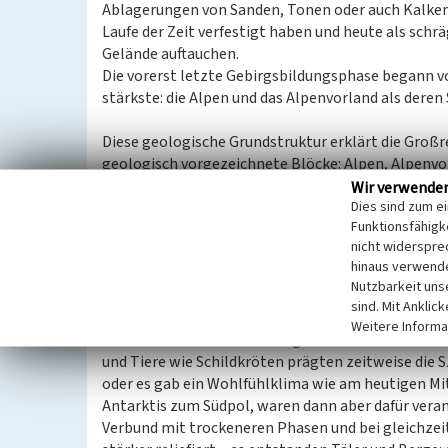
Ablagerungen von Sanden, Tonen oder auch Kalken i
Laufe der Zeit verfestigt haben und heute als sch
Gelände auftauchen.
Die vorerst letzte Gebirgsbildungsphase begann vor
stärkste: die Alpen und das Alpenvorland als deren
Diese geologische Grundstruktur erklärt die Groß
geologisch vorgezeichnete Blöcke: Alpen, Alpenvo
Norddeutsches Tiefland mit der daran anschließen
Wir verwende
Dies sind zum e
Die grobe Grundform ist aber nur die Basis für ein
Funktionsfähigke
eine kleine Metapher zur Formung der Landschaft: D
nicht widerspre
Materialien – den Gesteinen – kunstvolle Skulptu
hinaus verwende
modelliert.
Nutzbarkeit uns
Ein wichtiger Faktor war hierfür das Klima, das si
sind. Mit Anklic
Jahren gab es bei uns ein feucht-heißes Klima mit 
Weitere Informa
Landschaften waren eintöniger und durch weite 
und Tiere wie Schildkröten prägten zeitweise die 
oder es gab ein Wohlfühlklima wie am heutigen Mi
Antarktis zum Südpol, waren dann aber dafür veran
Verbund mit trockeneren Phasen und bei gleichze