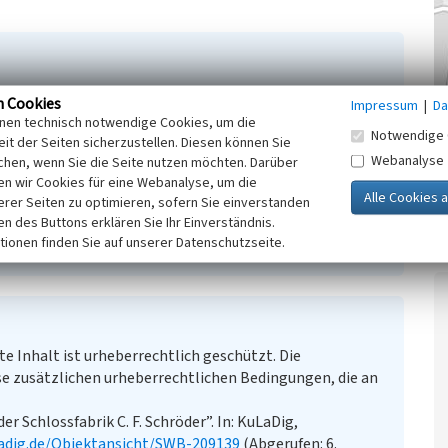
. In: Leiw Heukeshoven 44, S. 111-113. o. O.
n Cookies
Impressum
|
Da
inen technisch notwendige Cookies, um die
Notwendige 
it der Seiten sicherzustellen. Diesen können Sie
Webanalyse
chen, wenn Sie die Seite nutzen möchten. Darüber
Schröder
n wir Cookies für eine Webanalyse, um die
erer Seiten zu optimieren, sofern Sie einverstanden
ken des Buttons erklären Sie Ihr Einverständnis.
tionen finden Sie auf unserer Datenschutzseite.
te Inhalt ist urheberrechtlich geschützt. Die
e zusätzlichen urheberrechtlichen Bedingungen, die an
r Schlossfabrik C. F. Schröder”. In: KuLaDig,
adig.de/Objektansicht/SWB-209139
(Abgerufen: 6.