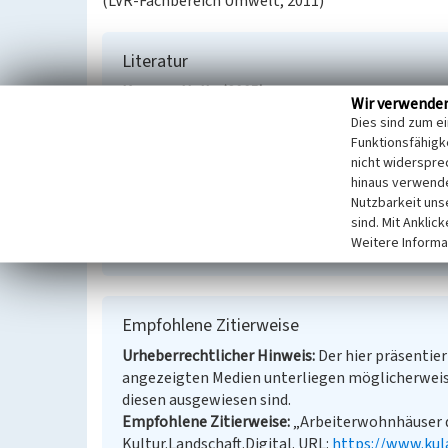
(LVR-Fachbereich Umwelt, 2011)
Literatur
Krumm, Hella (2005)
Kobeshofen - Westenbrücke
Wir verwende
Dies sind zum e
Funktionsfähigke
nicht widerspre
Arbeiterwohnhäuser der Schlossfabrik C. F. 
hinaus verwende
Nutzbarkeit uns
Schlagwörter
Arbeiterwohnhaus
sind. Mit Anklic
Fachsichten
Kulturlandschaftspflege
Weitere Informa
Empfohlene Zitierweise
Urheberrechtlicher Hinweis
Der hier präsentier
angezeigten Medien unterliegen möglicherweis
diesen ausgewiesen sind.
Empfohlene Zitierweise
„Arbeiterwohnhäuser de
Kultur.Landschaft.Digital. URL:
https://www.kul