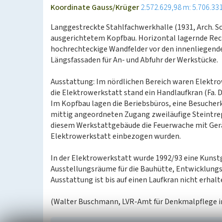
Koordinate Gauss/Krüger
2.572.629,98 m: 5.706.33
Langgestreckte Stahlfachwerkhalle (1931, Arch. 
ausgerichtetem Kopfbau. Horizontal lagernde Rec
hochrechteckige Wandfelder vor den innenliegend
Längsfassaden für An- und Abfuhr der Werkstücke.
Ausstattung: Im nördlichen Bereich waren Elektro
die Elektrowerkstatt stand ein Handlaufkran (Fa. 
Im Kopfbau lagen die Beriebsbüros, eine Besucher
mittig angeordneten Zugang zweiläufige Steintre
diesem Werkstattgebäude die Feuerwache mit Gerä
Elektrowerkstatt einbezogen wurden.
In der Elektrowerkstatt wurde 1992/93 eine Kunstg
Ausstellungsräume für die Bauhütte, Entwicklungsg
Ausstattung ist bis auf einen Laufkran nicht erhalt
(Walter Buschmann, LVR-Amt für Denkmalpflege i