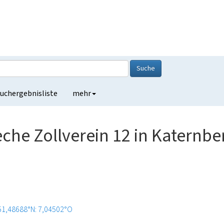
Suche
uchergebnisliste
mehr
eche Zollverein 12 in Katernbe
51,48688°N: 7,04502°O