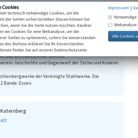
n Cookies
Impressum
|
Da
inen technisch notwendige Cookies, um die
n im rheinischen Steinkohlenbergbau.. Aachener Revier
Notwendige 
it der Seiten sicherzustellen. Diesen können Sie
denkmäler des Rheinlandes 1.) Berlin.
Webanalyse
chen, wenn Sie die Seite nutzen möchten. Darüber
Zeche Zollverein. Einblicke in die Geschichte eines
n wir Cookies für eine Webanalyse, um die
erer Seiten zu optimieren, sofern Sie einverstanden
Zollverein. Das Bergwerk und seine industrielle
ken des Buttons erklären Sie Ihr Einverständnis.
tionen finden Sie auf unserer Datenschutzseite.
in. Das Weltkulturerbe. Worms.
verein. Geschichte und Gegenwart der Zeche und Kokerei
kohlenbergwerke der Vereinigte Stahlwerke. Die
2 Bände. Essen.
n Katernberg
tatt