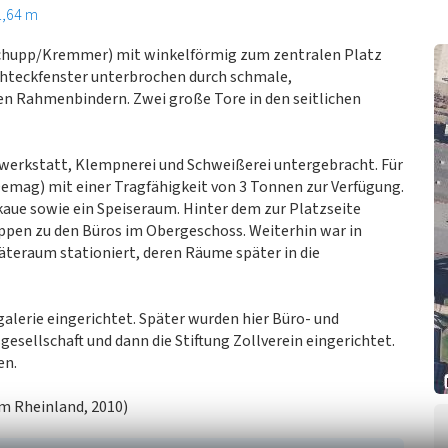
1,64 m
Schupp/Kremmer) mit winkelförmig zum zentralen Platz
hteckfenster unterbrochen durch schmale,
en Rahmenbindern. Zwei große Tore in den seitlichen
werkstatt, Klempnerei und Schweißerei untergebracht. Für
Demag) mit einer Tragfähigkeit von 3 Tonnen zur Verfügung.
kaue sowie ein Speiseraum. Hinter dem zur Platzseite
ppen zu den Büros im Obergeschoss. Weiterhin war in
teraum stationiert, deren Räume später in die
alerie eingerichtet. Später wurden hier Büro- und
esellschaft und dann die Stiftung Zollverein eingerichtet.
en.
m Rheinland, 2010)