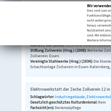
Literatur
Wir verwende
Dies sind zum e
Buschmann, Walter (1998)
Zechen und Kokereie
Funktionsfähigke
und westliches Ruhrgebiet. (Die Bau- und Kunst
nicht widerspre
Geschichtswerkstatt Zollverein (Hrsg.) (1996)
hinaus verwende
großen Bergwerks. Essen.
Nutzbarkeit uns
Großmann, Joachim (1999)
Wanderungen durch 
sind. Mit Anklic
Landschaft. Essen.
Weitere Informa
Mainzer, Udo (2006)
Zeche und Kokerei Zollvere
Stiftung Zollverein (Hrsg.) (2008)
Welterbe Zoll
Zollverein. Essen.
Vereinigte Stahlwerke (Hrsg.) (1934)
Die Stein
Schachtanlage Zollverein in Essen-Katernberg, 
Elektrowerkstatt der Zeche Zollverein 12 i
Schlagwörter
Industriegebäude
Elektrowerks
Gesetzlich geschütztes Kulturdenkmal
Kein
Fachsicht(en)
Denkmalpflege