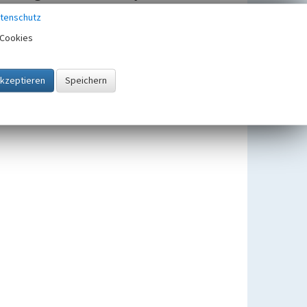
Zeche Zollverein 12 in
tenschutz
Katernberg
Cookies
Beginn 1928
"100 jahre bauhaus im westen"