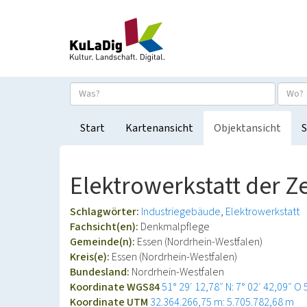
Start
Kartenansicht
Objektansicht
S
Elektrowerkstatt der Z
Schlagwörter:
Industriegebäude
Elektrowerkstatt
Fachsicht(en):
Denkmalpflege
Gemeinde(n):
Essen (Nordrhein-Westfalen)
Kreis(e):
Essen (Nordrhein-Westfalen)
Bundesland:
Nordrhein-Westfalen
Koordinate WGS84
51° 29′ 12,78″ N: 7° 02′ 42,09″ O
Koordinate UTM
32.364.266,75 m: 5.705.782,68 m