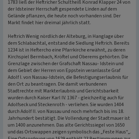
1783 ließ der Heftricher Schultheiß Konrad Klapper 24 von
der Idsteiner Herrschaft gespendete Linden auf dem
Gelände pflanzen, die heute noch vorhanden sind. Der
Markt findet hier dreimal jährlich statt.
Heftrich Wenig nördlich der Alteburg, in Hanglage über
dem Schlabachtal, entstand die Siedlung Heftrich. Bereits
1234 ist in Heftercho eine Pfarrkirche erwähnt, zu deren
Kirchspiel Bermbach, Kröftel und Oberems gehörten. Die
Grenzlage zwischen der Grafschaft Nassau- Idstein und
dem Gebiet der Herren von Eppstein veranlasste Graf
Adolf I. von Nassau-Idstein, die Befestigungserlaubnis für
den Ort zu beantragen. Die damit verbundenen
Stadtrechte mit Markterlaubnis und Gerichtsbarkeit
wurden durch Kaiser Karl IV. 1367 - gleichzeitig auch für
Adolfseck und Steckenroth - verliehen. Sie wurden 1404
durch Adolf II. von Nassau und noch mehrfach bis ins 18.
Jahrhundert bestätigt. Die Vollendung der Stadtmauer ist
um 1400 anzunehmen. Das alte Gerichtssiegel von 1650
und das Ortswappen zeigen symbolisch das „Feste Haus“„.
Eine Ortsordnung von 1629 enthält 23 Bestimmungen zur