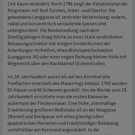
Zeit kaum verändert. Noch 1788 zeigt der Katasterplan die
Ringmauer mit fünf Türmen, Unter- und Obertor. Die
gewundene Langgasse ist zentraler Verkehrsweg; andere,
radial und konzentrisch verlaufende Gassen sind
untergeordnet. Die Neubesiedlung nach dem
Dreißigjährigen Krieg führte zu einer stark verdichteten
Bebauungsstruktur mit einigen Sonderformen der
Ackerbürger-Hofreiten, etwa Wohnspeicherbauten
(Langgasse 34) oder einer engen Reihung kleiner Höfe mit
Wegerecht über den Nachbarhof (Eckenstraße).
Im 18. Jahrhundert waren bis auf den Kirchhof alle
Freiflächen innerhalb des Mauerrings bebaut. 1760 wurden
65 Häuser und 60 Scheunen gezählt. Um die Wende zum 19.
Jahrhundert errichtete man die ersten Bauwerke
außerhalb der Fleckenmauer. Eine frühe, planmäßige
Erweiterung größeren Maßstabs ist an der Neugasse
(Name!) und Biengasse mit etwa gleichgroßen
quadratischen Parzellen und traufständiger Bebauung
unmittelbar am Kernrand angesiedelt. In die