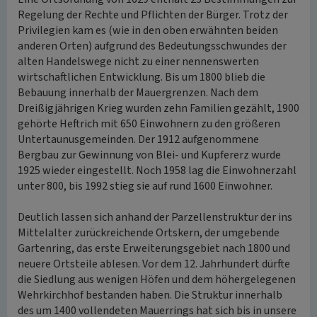
Regelung der Rechte und Pflichten der Bürger. Trotz der
Privilegien kam es (wie in den oben erwähnten beiden
anderen Orten) aufgrund des Bedeutungsschwundes der
alten Handelswege nicht zu einer nennenswerten
wirtschaftlichen Entwicklung. Bis um 1800 blieb die
Bebauung innerhalb der Mauergrenzen. Nach dem
Dreißigjährigen Krieg wurden zehn Familien gezählt, 1900
gehörte Heftrich mit 650 Einwohnern zu den größeren
Untertaunusgemeinden. Der 1912 aufgenommene
Bergbau zur Gewinnung von Blei- und Kupfererz wurde
1925 wieder eingestellt. Noch 1958 lag die Einwohnerzahl
unter 800, bis 1992 stieg sie auf rund 1600 Einwohner.
Deutlich lassen sich anhand der Parzellenstruktur der ins
Mittelalter zurückreichende Ortskern, der umgebende
Gartenring, das erste Erweiterungsgebiet nach 1800 und
neuere Ortsteile ablesen. Vor dem 12. Jahrhundert dürfte
die Siedlung aus wenigen Höfen und dem höhergelegenen
Wehrkirchhof bestanden haben. Die Struktur innerhalb
des um 1400 vollendeten Mauerrings hat sich bis in unsere