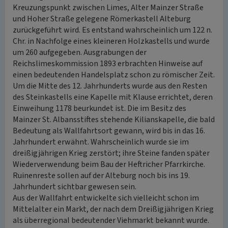
Kreuzungspunkt zwischen Limes, Alter Mainzer Straße
und Hoher Straße gelegene Römerkastell Alteburg
zurückgeführt wird. Es entstand wahrscheinlich um 122 n.
Chr. in Nachfolge eines kleineren Holzkastells und wurde
um 260 aufgegeben. Ausgrabungen der
Reichslimeskommission 1893 erbrachten Hinweise auf
einen bedeutenden Handelsplatz schon zu römischer Zeit.
Um die Mitte des 12. Jahrhunderts wurde aus den Resten
des Steinkastells eine Kapelle mit Klause errichtet, deren
Einweihung 1178 beurkundet ist. Die im Besitz des
Mainzer St. Albansstiftes stehende Kilianskapelle, die bald
Bedeutung als Wallfahrtsort gewann, wird bis in das 16.
Jahrhundert erwähnt. Wahrscheinlich wurde sie im
dreißigjährigen Krieg zerstört; ihre Steine fanden später
Wiederverwendung beim Bau der Heftricher Pfarrkirche.
Ruinenreste sollen auf der Alteburg noch bis ins 19.
Jahrhundert sichtbar gewesen sein.
Aus der Wallfahrt entwickelte sich vielleicht schon im
Mittelalter ein Markt, der nach dem Dreißigjährigen Krieg
als überregional bedeutender Viehmarkt bekannt wurde.