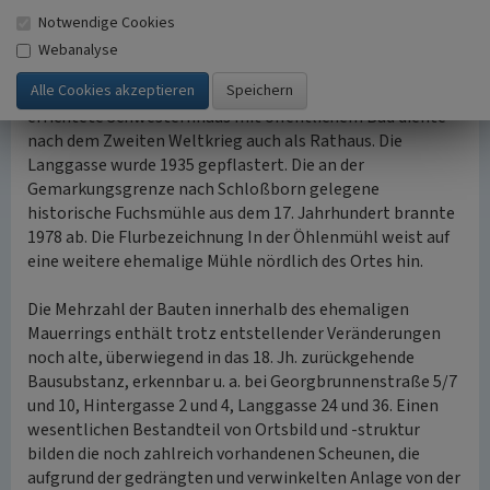
erste Schule und ein Hirtenhaus in der
Notwendige Cookies
Georgbrunnenstraße. Anstelle des alten Pfarrhofes
Webanalyse
entstand 1848 ein Pfarrhaus mit Scheune und Holzremise
in der Neugasse. Das 1926 am südlichen Ortsausgang
errichtete Schwesternhaus mit öffentlichem Bad diente
nach dem Zweiten Weltkrieg auch als Rathaus. Die
Langgasse wurde 1935 gepflastert. Die an der
Gemarkungsgrenze nach Schloßborn gelegene
historische Fuchsmühle aus dem 17. Jahrhundert brannte
1978 ab. Die Flurbezeichnung In der Öhlenmühl weist auf
eine weitere ehemalige Mühle nördlich des Ortes hin.
Die Mehrzahl der Bauten innerhalb des ehemaligen
Mauerrings enthält trotz entstellender Veränderungen
noch alte, überwiegend in das 18. Jh. zurückgehende
Bausubstanz, erkennbar u. a. bei Georgbrunnenstraße 5/7
und 10, Hintergasse 2 und 4, Langgasse 24 und 36. Einen
wesentlichen Bestandteil von Ortsbild und -struktur
bilden die noch zahlreich vorhandenen Scheunen, die
aufgrund der gedrängten und verwinkelten Anlage von der