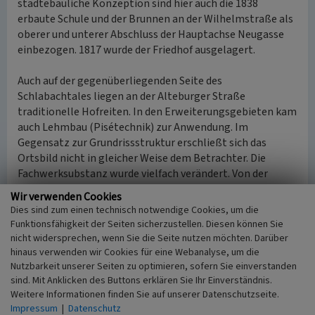
städtebauliche Konzeption sind hier auch die 1838
erbaute Schule und der Brunnen an der Wilhelmstraße als
oberer und unterer Abschluss der Hauptachse Neugasse
einbezogen. 1817 wurde der Friedhof ausgelagert.
Auch auf der gegenüberliegenden Seite des
Schlabachtales liegen an der Alteburger Straße
traditionelle Hofreiten. In den Erweiterungsgebieten kam
auch Lehmbau (Pisétechnik) zur Anwendung. Im
Gegensatz zur Grundrissstruktur erschließt sich das
Ortsbild nicht in gleicher Weise dem Betrachter. Die
Fachwerksubstanz wurde vielfach verändert. Von der
Fleckenmauer sind nur geringe Reste in den Grundmauern
Wir verwenden Cookies
der angrenzenden Bebauung erhalten. Der Scheunenkranz
Dies sind zum einen technisch notwendige Cookies, um die
ist durch Umbauten, Lücken und vorgelagerte Neubauten
Funktionsfähigkeit der Seiten sicherzustellen. Diesen können Sie
nur anhand des Grundrisses nachvollziehbar. Der
nicht widersprechen, wenn Sie die Seite nutzen möchten. Darüber
Gartenring wurde, wie die Bachaue, teilweise bebaut. Die
hinaus verwenden wir Cookies für eine Webanalyse, um die
Flurnamen Im Weyer und Auf dem Falltor weisen auf diese
Nutzbarkeit unserer Seiten zu optimieren, sofern Sie einverstanden
sind. Mit Anklicken des Buttons erklären Sie Ihr Einverständnis.
ehemaligen Anlagen nordwestlich des Ortes hin. Rat- und
Weitere Informationen finden Sie auf unserer Datenschutzseite.
Backhaus, um 1700 errichtet, sind ebensowenig erhalten
Impressum
|
Datenschutz
wie die seit dem 17. Jahrhundert nahe der Kirche gelegene