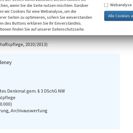
Webanalyse
nd durch Loggien, Balkone und Erker gestaltet, horizontal
chen, wenn Sie die Seite nutzen möchten. Darüber
n wir Cookies für eine Webanalyse, um die
te Traufzone gegliedert, das Erdgeschoss durch
erer Seiten zu optimieren, sofern Sie einverstanden
ird durch Dachgauben aufgelockert.
ken des Buttons erklären Sie Ihr Einverständnis.
tionen finden Sie auf unserer Datenschutzseite.
edeney ist ein eingetragenes Baudenkmal (LVR-ADR 16318,
haftspflege, 2010/2013)
deney
stes Denkmal gem. § 3 DSchG NW
alpflege
20.000)
rung, Archivauswertung