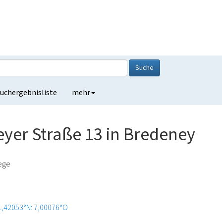
Suche
uchergebnisliste
mehr
er Straße 13 in Bredeney
lege
1,42053°N: 7,00076°O