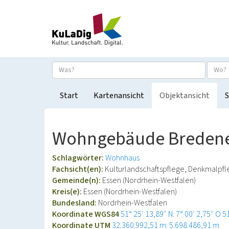
Start
Kartenansicht
Objektansicht
S
Wohngebäude Bredeney
Schlagwörter:
Wohnhaus
Fachsicht(en):
Kulturlandschaftspflege, Denkmalpf
Gemeinde(n):
Essen (Nordrhein-Westfalen)
Kreis(e):
Essen (Nordrhein-Westfalen)
Bundesland:
Nordrhein-Westfalen
Koordinate WGS84
51° 25′ 13,89″ N: 7° 00′ 2,75″ O
5
Koordinate UTM
32.360.992,51 m: 5.698.486,91 m