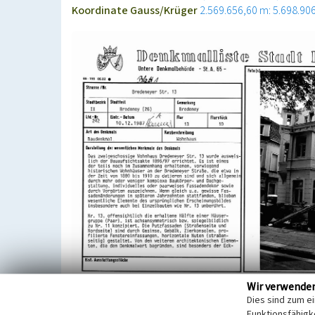
Koordinate Gauss/Krüger
2.569.656,60 m: 5.698.90
Wir verwende
Die Ende des 19. Jahrhunderts entstandenen Häuse
Dies sind zum e
eine Haushälfte der nächstfolgenden symmetrisch 
Funktionsfähigke