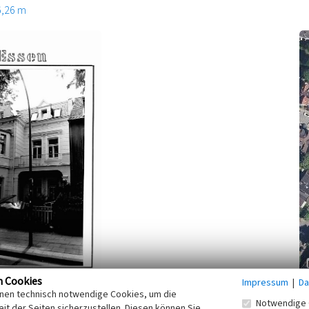
6,26 m
n Cookies
Impressum
|
Da
r sind wohl der Rest einer Häusergruppe, bei der immer
inen technisch notwendige Cookies, um die
Notwendige 
zugeordnet war, wodurch eine Variation und Gestaltung
it der Seiten sicherzustellen. Diesen können Sie