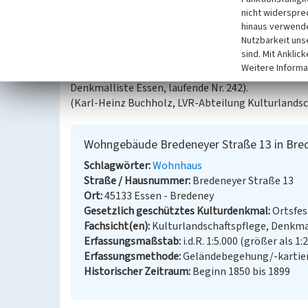
des Straßenraumes erreicht wurde. Die Fassaden si
nicht widerspre
hinaus verwende
durch Gesimse, Gebälkstücke und die reich verzier
Nutzbarkeit uns
Putznutungen. Die Silhouette der Häusergruppe w
sind. Mit Anklic
Weitere Informa
Das Objekt Wohnhaus, Bredeneyer Straße 13 in Br
Denkmalliste Essen, laufende Nr. 242).
(Karl-Heinz Buchholz, LVR-Abteilung Kulturlandsc
Wohngebäude Bredeneyer Straße 13 in Bre
Schlagwörter
Wohnhaus
Straße / Hausnummer
Bredeneyer Straße 13
Ort
45133 Essen - Bredeney
Gesetzlich geschütztes Kulturdenkmal
Ortsfe
Fachsicht(en)
Kulturlandschaftspflege, Denkm
Erfassungsmaßstab
i.d.R. 1:5.000 (größer als 1:
Erfassungsmethode
Geländebegehung/-kartie
Historischer Zeitraum
Beginn 1850 bis 1899