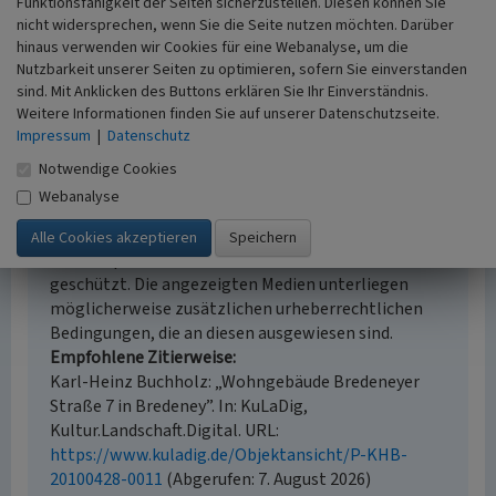
Funktionsfähigkeit der Seiten sicherzustellen. Diesen können Sie
i.d.R. 1:5.000 (größer als 1:20.000)
nicht widersprechen, wenn Sie die Seite nutzen möchten. Darüber
Erfassungsmethode
hinaus verwenden wir Cookies für eine Webanalyse, um die
Archivauswertung, Geländebegehung/-kartierung
Nutzbarkeit unserer Seiten zu optimieren, sofern Sie einverstanden
Historischer Zeitraum
sind. Mit Anklicken des Buttons erklären Sie Ihr Einverständnis.
Beginn 1850 bis 1899
Weitere Informationen finden Sie auf unserer Datenschutzseite.
Impressum
|
Datenschutz
Notwendige Cookies
Webanalyse
Empfohlene Zitierweise
Urheberrechtlicher Hinweis
Der hier präsentierte Inhalt ist urheberrechtlich
geschützt. Die angezeigten Medien unterliegen
möglicherweise zusätzlichen urheberrechtlichen
Bedingungen, die an diesen ausgewiesen sind.
Empfohlene Zitierweise
Karl-Heinz Buchholz: „Wohngebäude Bredeneyer
Straße 7 in Bredeney”. In: KuLaDig,
Kultur.Landschaft.Digital. URL:
https://www.kuladig.de/Objektansicht/P-KHB-
20100428-0011
(Abgerufen: 7. August 2026)