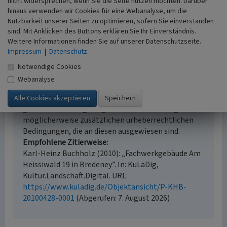
nicht widersprechen, wenn Sie die Seite nutzen möchten. Darüber
Fernerkundung
hinaus verwenden wir Cookies für eine Webanalyse, um die
Historischer Zeitraum
Nutzbarkeit unserer Seiten zu optimieren, sofern Sie einverstanden
Beginn 1700 bis 1799
sind. Mit Anklicken des Buttons erklären Sie Ihr Einverständnis.
Weitere Informationen finden Sie auf unserer Datenschutzseite.
Impressum
|
Datenschutz
Notwendige Cookies
Empfohlene Zitierweise
Webanalyse
Urheberrechtlicher Hinweis
Der hier präsentierte Inhalt ist urheberrechtlich
geschützt. Die angezeigten Medien unterliegen
möglicherweise zusätzlichen urheberrechtlichen
Bedingungen, die an diesen ausgewiesen sind.
Empfohlene Zitierweise
Karl-Heinz Buchholz (2010): „Fachwerkgebäude Am
Heissiwald 19 in Bredeney”. In: KuLaDig,
Kultur.Landschaft.Digital. URL:
https://www.kuladig.de/Objektansicht/P-KHB-
20100428-0001
(Abgerufen: 7. August 2026)