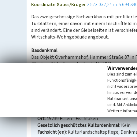
Koordinate Gauss/Krüger
2.573.032,24 m: 5.694.84
Das zweigeschossige Fachwerkhaus mit profiliert
Türblättern, einer davon mit einem Inschriftfeld 
sind verändert. Eine der Giebelseiten ist verschiefe
Wirtschafts-Wohngebäude angebaut.
Baudenkmal
Das Objekt Overhammshof, Hammer Straße 87 in F
(Denkmalliste Essen, laufende Nr. 586).
Wir verwende
Dies sind zum e
(LVR-Fachbereich Umwelt, 2008)
Funktionsfähigke
nicht widerspre
hinaus verwende
Overhammshof in Fischlaken
Nutzbarkeit uns
sind. Mit Anklic
Schlagwörter
Fachwerkgebäude
Hof (Landwirt
Weitere Informa
Straße / Hausnummer
Hammer Straße 87
Ort
45239 Essen - Fischlaken
Gesetzlich geschütztes Kulturdenkmal
Kein
Fachsicht(en)
Kulturlandschaftspflege, Denkm