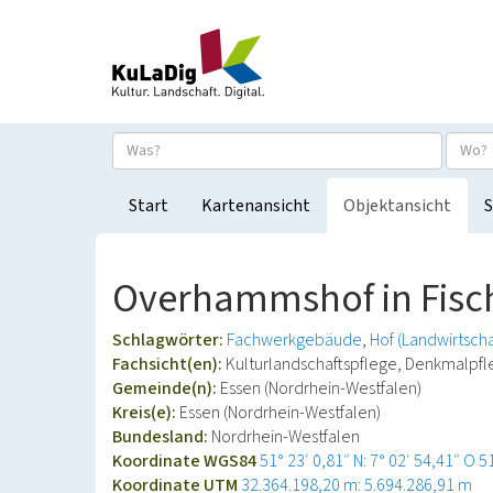
Start
Kartenansicht
Objektansicht
S
Overhammshof in Fisc
Schlagwörter:
Fachwerkgebäude
Hof (Landwirtscha
Fachsicht(en):
Kulturlandschaftspflege, Denkmalpf
Gemeinde(n):
Essen (Nordrhein-Westfalen)
Kreis(e):
Essen (Nordrhein-Westfalen)
Bundesland:
Nordrhein-Westfalen
Koordinate WGS84
51° 23′ 0,81″ N: 7° 02′ 54,41″ O
5
Koordinate UTM
32.364.198,20 m: 5.694.286,91 m