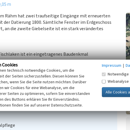
0,05 m
em Rähm hat zwei traufseitige Eingänge mit erneuerten
mit der Datierung 1800. Sämtliche Fenster im Erdgeschoss
rt, an die zweite Giebelseite ist ein stark verändertes
ischlaken ist ein eingetragenes Baudenkmal
n Cookies
Impressum
|
Da
inen technisch notwendige Cookies, um die
Notwendige 
it der Seiten sicherzustellen. Diesen können Sie
Webanalyse
chen, wenn Sie die Seite nutzen möchten. Darüber
n wir Cookies für eine Webanalyse, um die
erer Seiten zu optimieren, sofern Sie einverstanden
ken des Buttons erklären Sie Ihr Einverständnis.
schaft)
Wirtschaftsgebäude
tionen finden Sie auf unserer Datenschutzseite.
alpflege