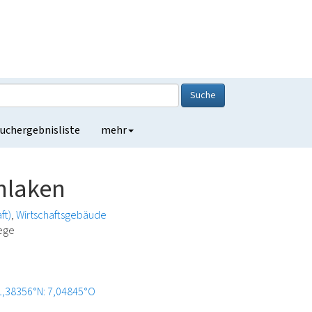
Suche
uchergebnisliste
mehr
hlaken
ft)
Wirtschaftsgebäude
lege
1,38356°N: 7,04845°O