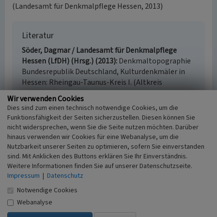
(Landesamt für Denkmalpflege Hessen, 2013)
Literatur
Söder, Dagmar / Landesamt für Denkmalpflege
Hessen (LfDH) (Hrsg.) (2013)
Denkmaltopographie
Bundesrepublik Deutschland, Kulturdenkmäler in
Hessen: Rheingau-Taunus-Kreis I. (Altkreis
Rheingau). Wiesbaden.
Wir verwenden Cookies
Dies sind zum einen technisch notwendige Cookies, um die
Funktionsfähigkeit der Seiten sicherzustellen. Diesen können Sie
nicht widersprechen, wenn Sie die Seite nutzen möchten. Darüber
Ortschaft Wollmerschied
hinaus verwenden wir Cookies für eine Webanalyse, um die
Nutzbarkeit unserer Seiten zu optimieren, sofern Sie einverstanden
Schlagwörter
sind. Mit Anklicken des Buttons erklären Sie Ihr Einverständnis.
Haufendorf
Weitere Informationen finden Sie auf unserer Datenschutzseite.
Ort
Impressum
|
Datenschutz
65391 Wollmerschied
Notwendige Cookies
Fachsicht(en)
Webanalyse
Kulturlandschaftspflege, Archäologie,
Denkmalpflege, Landeskunde