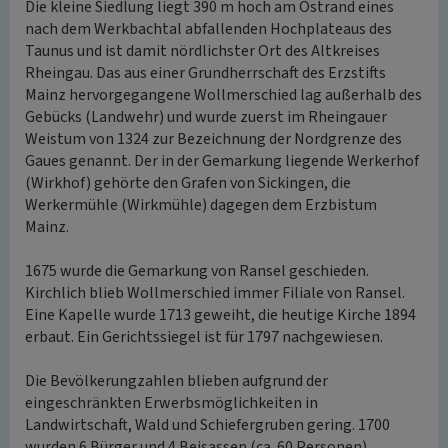
Die kleine Siedlung liegt 390 m hoch am Ostrand eines
nach dem Werkbachtal abfallenden Hochplateaus des
Taunus und ist damit nördlichster Ort des Altkreises
Rheingau. Das aus einer Grundherrschaft des Erzstifts
Mainz hervorgegangene Wollmerschied lag außerhalb des
Gebücks (Landwehr) und wurde zuerst im Rheingauer
Weistum von 1324 zur Bezeichnung der Nordgrenze des
Gaues genannt. Der in der Gemarkung liegende Werkerhof
(Wirkhof) gehörte den Grafen von Sickingen, die
Werkermühle (Wirkmühle) dagegen dem Erzbistum
Mainz.
1675 wurde die Gemarkung von Ransel geschieden.
Kirchlich blieb Wollmerschied immer Filiale von Ransel.
Eine Kapelle wurde 1713 geweiht, die heutige Kirche 1894
erbaut. Ein Gerichtssiegel ist für 1797 nachgewiesen.
Die Bevölkerungzahlen blieben aufgrund der
eingeschränkten Erwerbsmöglichkeiten in
Landwirtschaft, Wald und Schiefergruben gering. 1700
wurden 6 Bürger und 4 Beisassen (ca. 60 Personen)