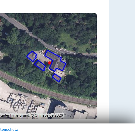
tenschutz
Übergeordnetes Objekt