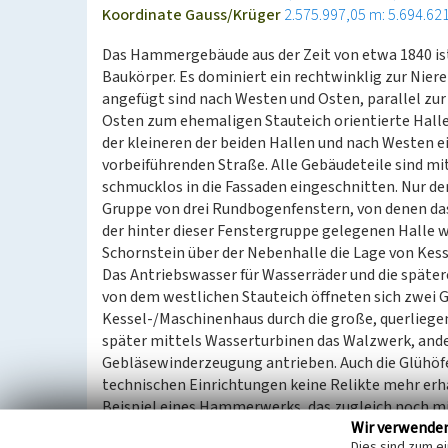
Koordinate Gauss/Krüger
2.575.997,05 m: 5.694.62
Das Hammergebäude aus der Zeit von etwa 1840 
Baukörper. Es dominiert ein rechtwinklig zur Nier
angefügt sind nach Westen und Osten, parallel zur
Osten zum ehemaligen Stauteich orientierte Halle
der kleineren der beiden Hallen und nach Westen ei
vorbeiführenden Straße. Alle Gebäudeteile sind mi
schmucklos in die Fassaden eingeschnitten. Nur de
Gruppe von drei Rundbogenfenstern, von denen das
der hinter dieser Fenstergruppe gelegenen Halle 
Schornstein über der Nebenhalle die Lage von Kes
Das Antriebswasser für Wasserräder und die später
von dem westlichen Stauteich öffneten sich zwei 
Kessel-/Maschinenhaus durch die große, querliege
später mittels Wasserturbinen das Walzwerk, and
Gebläsewinderzeugung antrieben. Auch die Glühöfe
technischen Einrichtungen keine Relikte mehr erha
Beispiel eines Hammerwerks, das zugleich noch mi
Wir verwende
Dies sind zum e