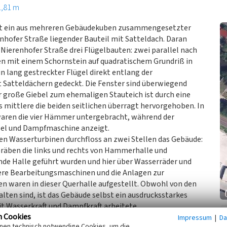
1,81 m
ist ein aus mehreren Gebäudekuben zusammengesetzter
enhofer Straße liegender Bauteil mit Satteldach. Daran
 Nierenhofer Straße drei Flügelbauten: zwei parallel nach
n mit einem Schornstein auf quadratischem Grundriß in
n lang gestreckter Flügel direkt entlang der
t Satteldächern gedeckt. Die Fenster sind überwiegend
r große Giebel zum ehemaligen Stauteich ist durch eine
 mittlere die beiden seitlichen überragt hervorgehoben. In
waren die vier Hämmer untergebracht, während der
sel und Dampfmaschine anzeigt.
en Wasserturbinen durchfloss an zwei Stellen das Gebäude:
Gräben die links und rechts von Hammerhalle und
nde Halle geführt wurden und hier über Wasserräder und
ere Bearbeitungsmaschinen und die Anlagen zur
n waren in dieser Querhalle aufgestellt. Obwohl von den
lten sind, ist das Gebäude selbst ein ausdrucksstarkes
t Wasserkraft und Dampfkraft arbeitete.
n Cookies
Impressum
|
Da
inen technisch notwendige Cookies, um die