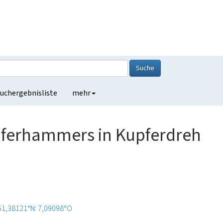
Suche
uchergebnisliste
mehr
pferhammers in Kupferdreh
51,38121°N: 7,09098°O