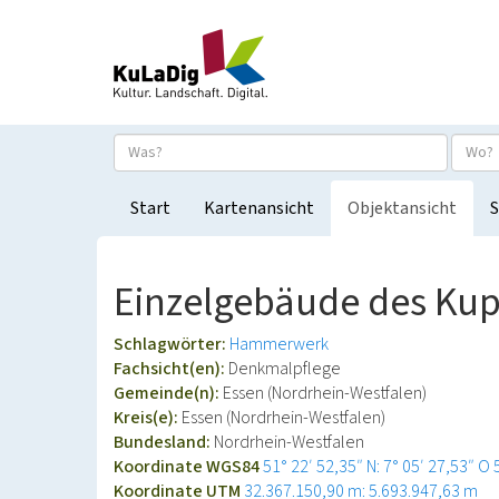
Start
Kartenansicht
Objektansicht
S
Einzelgebäude des Ku
Schlagwörter:
Hammerwerk
Fachsicht(en):
Denkmalpflege
Gemeinde(n):
Essen (Nordrhein-Westfalen)
Kreis(e):
Essen (Nordrhein-Westfalen)
Bundesland:
Nordrhein-Westfalen
Koordinate WGS84
51° 22′ 52,35″ N: 7° 05′ 27,53″ O
Koordinate UTM
32.367.150,90 m: 5.693.947,63 m