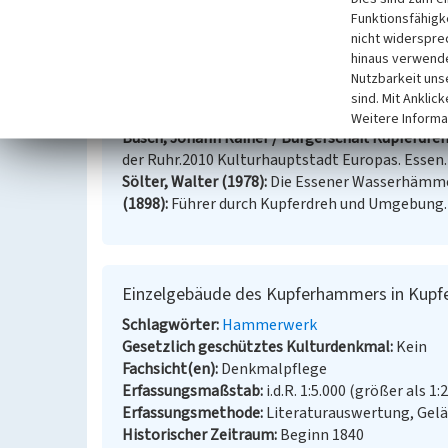
Das Objekt Kupferhammer ist ein eingetragenes Ba
Funktionsfähigke
nicht widerspre
(Walter Buschmann, 2010)
hinaus verwende
Nutzbarkeit uns
sind. Mit Anklic
Literatur
Weitere Informa
Busch, Johann Rainer / Bürgerschaft Kupferdreh 
der Ruhr.2010 Kulturhauptstadt Europas. Essen.
Sölter, Walter (1978)
Die Essener Wasserhämme
(1898)
Führer durch Kupferdreh und Umgebung.
Einzelgebäude des Kupferhammers in Kupf
Schlagwörter
Hammerwerk
Gesetzlich geschütztes Kulturdenkmal
Kein
Fachsicht(en)
Denkmalpflege
Erfassungsmaßstab
i.d.R. 1:5.000 (größer als 1:
Erfassungsmethode
Literaturauswertung, Gel
Historischer Zeitraum
Beginn 1840