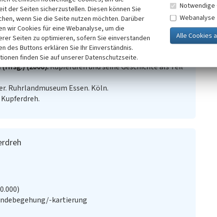
udenkmal (Denkmalliste Essen, laufende Nr. 60).
Notwendige 
it der Seiten sicherzustellen. Diesen können Sie
Webanalyse
chen, wenn Sie die Seite nutzen möchten. Darüber
n wir Cookies für eine Webanalyse, um die
erer Seiten zu optimieren, sofern Sie einverstanden
ken des Buttons erklären Sie Ihr Einverständnis.
tionen finden Sie auf unserer Datenschutzseite.
(Hrsg.) (2008)
Kupferdreh und seine Geschichte als Teil
r. Ruhrlandmuseum Essen. Köln.
 Kupferdreh.
erdreh
20.000)
ändebegehung/-kartierung