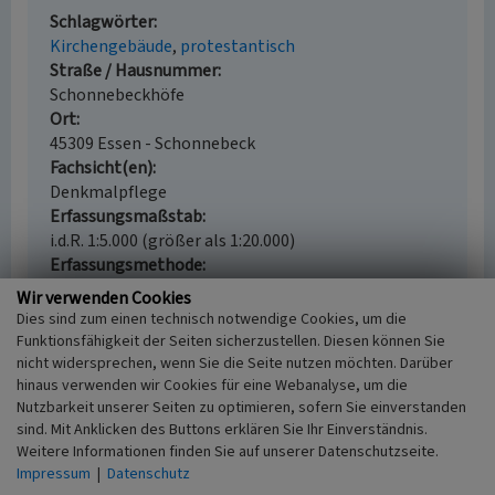
Schlagwörter
Kirchengebäude
protestantisch
Straße / Hausnummer
Schonnebeckhöfe
Ort
45309 Essen - Schonnebeck
Fachsicht(en)
Denkmalpflege
Erfassungsmaßstab
i.d.R. 1:5.000 (größer als 1:20.000)
Erfassungsmethode
Archivauswertung
Wir verwenden Cookies
Historischer Zeitraum
Dies sind zum einen technisch notwendige Cookies, um die
Beginn 1908
Funktionsfähigkeit der Seiten sicherzustellen. Diesen können Sie
nicht widersprechen, wenn Sie die Seite nutzen möchten. Darüber
hinaus verwenden wir Cookies für eine Webanalyse, um die
Nutzbarkeit unserer Seiten zu optimieren, sofern Sie einverstanden
sind. Mit Anklicken des Buttons erklären Sie Ihr Einverständnis.
Empfohlene Zitierweise
Weitere Informationen finden Sie auf unserer Datenschutzseite.
Urheberrechtlicher Hinweis
Impressum
|
Datenschutz