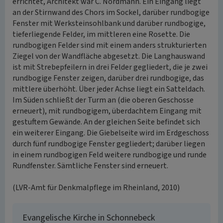
errichtet, Architekt war C. Nordmann. Ein Eingang liegt
an der Stirnwand des Chors im Sockel, darüber rundbogige
Fenster mit Werksteinsohlbank und darüber rundbogige,
tieferliegende Felder, im mittleren eine Rosette. Die
rundbogigen Felder sind mit einem anders strukturierten
Ziegel von der Wandfläche abgesetzt. Die Langhauswand
ist mit Strebepfeilern in drei Felder gegliedert, die je zwei
rundbogige Fenster zeigen, darüber drei rundbogige, das
mittlere überhöht. Über jeder Achse liegt ein Satteldach.
Im Süden schließt der Turm an (die oberen Geschosse
erneuert), mit rundbogigem, überdachtem Eingang mit
gestuftem Gewände. An der gleichen Seite befindet sich
ein weiterer Eingang. Die Giebelseite wird im Erdgeschoss
durch fünf rundbogige Fenster gegliedert; darüber liegen
in einem rundbogigen Feld weitere rundbogige und runde
Rundfenster. Sämtliche Fenster sind erneuert.
(LVR-Amt für Denkmalpflege im Rheinland, 2010)
Evangelische Kirche in Schonnebeck