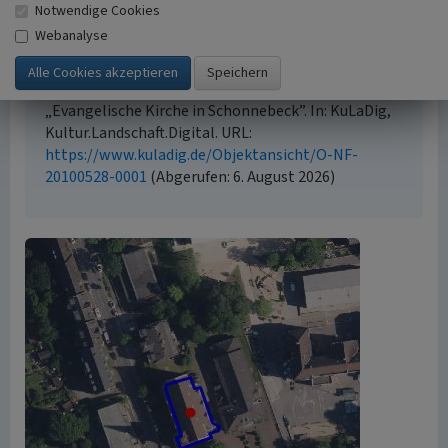
Der hier präsentierte Inhalt ist urheberrechtlich
Notwendige Cookies
geschützt. Die angezeigten Medien unterliegen
Webanalyse
möglicherweise zusätzlichen urheberrechtlichen
Bedingungen, die an diesen ausgewiesen sind.
Empfohlene Zitierweise
„Evangelische Kirche in Schonnebeck”. In: KuLaDig,
Kultur.Landschaft.Digital. URL:
https://www.kuladig.de/Objektansicht/O-NF-
20100528-0001
(Abgerufen: 6. August 2026)