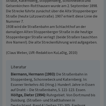
Straße, Katernberg, Stoppenberg, Schonnebeck und
Gelsenkirchen-Rotthausen wurde am 2. September 1898.
Die Strecke führte zunächst über die Alte Stoppenberger
Straße (heute Lützowstraße). 1907 erhielt diese Linie die
Nummer 7.
1938 wird die Straßenbahn am Schlachthof an der
damaligen Alten Stoppenberger Straße in die heutige
Stoppenberger Straße verlegt (beide Straßen tauschten
ihre Namen!). Die alte Streckenführung wird aufgegeben.
(Claus Weber, LVR-Redaktion KuLaDig, 2010)
Literatur
Biermann, Hermann (1993)
Die Straßenbahn in
Stoppenberg, Schonnebeck und Katernberg. In:
Essener Verkehrs-AG (Hrsg.): Hundert Jahre in Essen
auf Draht – Die Straßenbahn, S. 121-123. Essen.
Höltge, Dieter (1994)
Ruhrgebiet. Von Dortmund bis
Duisburg. (Straßen- und Stadtbahnen in
Deutschland, Band 4.) Seiten 231-305, Freiburg.