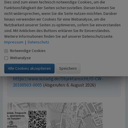
Dies sind zum einen technisch notwendige Cookies, um die
Funktionsfähigkeit der Seiten sicherzustellen. Diesen können Sie
Empfohlene Zitierweise
nicht widersprechen, wenn Sie die Seite nutzen möchten. Darüber
hinaus verwenden wir Cookies für eine Webanalyse, um die
Urheberrechtlicher Hinweis
Nutzbarkeit unserer Seiten zu optimieren, sofern Sie einverstanden
Der hier präsentierte Inhalt steht unter der freien
sind. Mit Anklicken des Buttons erklären Sie Ihr Einverständnis.
Lizenz CC BY 4.0 (Namensnennung). Die angezeigten
Weitere Informationen finden Sie auf unserer Datenschutzseite.
Medien unterliegen möglicherweise zusätzlichen
Impressum
|
Datenschutz
urheberrechtlichen Bedingungen, die an diesen
Notwendige Cookies
ausgewiesen sind.
Webanalyse
Empfohlene Zitierweise
„Straßenbahnstrecke Essen, Lützowstraße”. In:
KuLaDig, Kultur.Landschaft.Digital. URL:
https://www.kuladig.de/Objektansicht/O-CW-
20100503-0005
(Abgerufen: 6. August 2026)