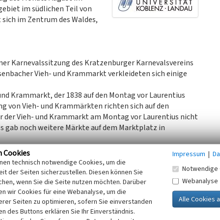
gebiet im südlichen Teil von
 sich im Zentrum des Waldes,
iner Karnevalssitzung des Kratzenburger Karnevalsvereins
senbacher Vieh- und Krammarkt verkleideten sich einige
 und Krammarkt, der 1838 auf den Montag vor Laurentius
ng von Vieh- und Krammärkten richten sich auf den
r der Vieh- und Krammarkt am Montag vor Laurentius nicht
Es gab noch weitere Märkte auf dem Marktplatz in
n Cookies
Impressum
|
Da
ändler aus mehreren Orten zusammen, die dort ihre Tiere
inen technisch notwendige Cookies, um die
Notwendige 
 der ortsansässigen Bevölkerung auch in den 1930er-
it der Seiten sicherzustellen. Diesen können Sie
Webanalyse
, Kälbern oder Ferkeln. Des Weiteren wurden während dieser
chen, wenn Sie die Seite nutzen möchten. Darüber
n wir Cookies für eine Webanalyse, um die
 oder Messer, angeboten. Die Tiere sowie die Waren wurden
erer Seiten zu optimieren, sofern Sie einverstanden
. Zusätzlich konnten dort auch Wurstwaren oder Brote aus
ken des Buttons erklären Sie Ihr Einverständnis.
t einer der wichtigsten Handelsorte im Vorderhunsrück. Das