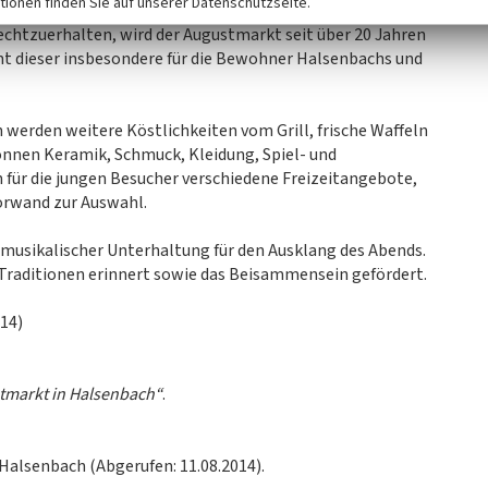
tionen finden Sie auf unserer Datenschutzseite.
 mit dessen Verlegung nach Emmelshausen zu begründen.
rechtzuerhalten, wird der Augustmarkt seit über 20 Jahren
nt dieser insbesondere für die Bewohner Halsenbachs und
werden weitere Köstlichkeiten vom Grill, frische Waffeln
nen Keramik, Schmuck, Kleidung, Spiel- und
für die jungen Besucher verschiedene Freizeitangebote,
Torwand zur Auswahl.
musikalischer Unterhaltung für den Ausklang des Abends.
Traditionen erinnert sowie das Beisammensein gefördert.
14)
tmarkt in Halsenbach“
.
Halsenbach (Abgerufen: 11.08.2014).