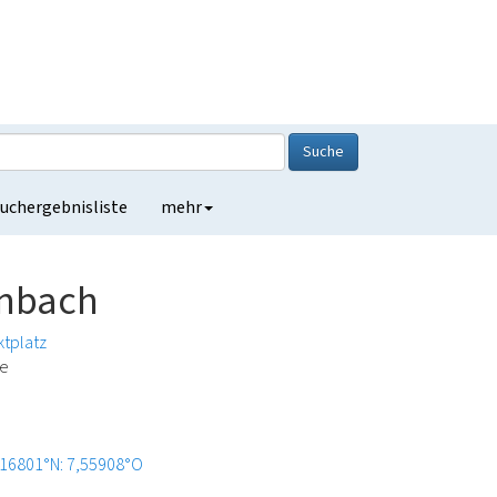
Suche
uchergebnisliste
mehr
enbach
ktplatz
de
,16801°N: 7,55908°O