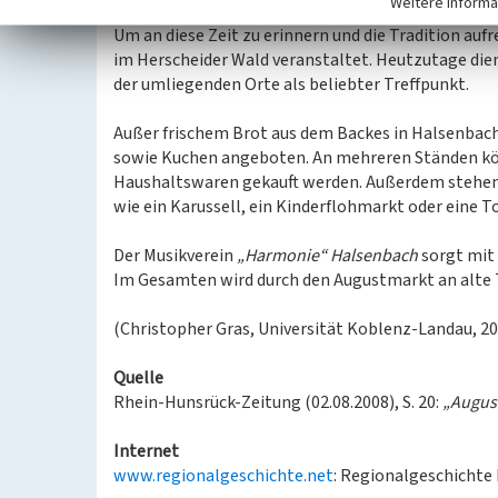
Weitere Informa
Ende des Vieh- und Krammarktes im Herscheid ist
Um an diese Zeit zu erinnern und die Tradition auf
im Herscheider Wald veranstaltet. Heutzutage die
der umliegenden Orte als beliebter Treffpunkt.
Außer frischem Brot aus dem Backes in Halsenbach 
sowie Kuchen angeboten. An mehreren Ständen kön
Haushaltswaren gekauft werden. Außerdem stehen 
wie ein Karussell, ein Kinderflohmarkt oder eine 
Der Musikverein
„Harmonie“ Halsenbach
sorgt mit 
Im Gesamten wird durch den Augustmarkt an alte 
(Christopher Gras, Universität Koblenz-Landau, 20
Quelle
Rhein-Hunsrück-Zeitung (02.08.2008), S. 20:
„Augus
Internet
www.regionalgeschichte.net
: Regionalgeschichte 