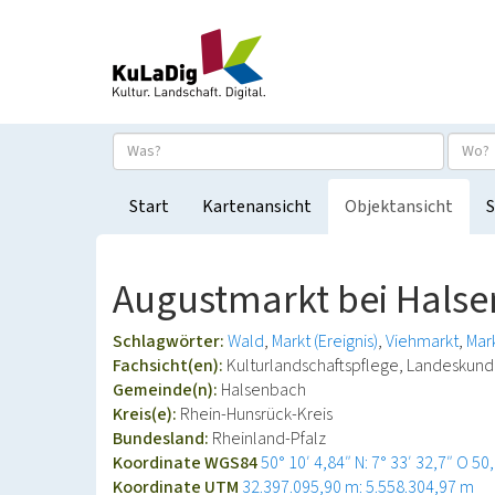
Start
Kartenansicht
Objektansicht
S
Augustmarkt bei Hals
Schlagwörter:
Wald
Markt (Ereignis)
Viehmarkt
Mar
Fachsicht(en):
Kulturlandschaftspflege, Landeskun
Gemeinde(n):
Halsenbach
Kreis(e):
Rhein-Hunsrück-Kreis
Bundesland:
Rheinland-Pfalz
Koordinate WGS84
50° 10′ 4,84″ N: 7° 33′ 32,7″ O
50
Koordinate UTM
32.397.095,90 m: 5.558.304,97 m