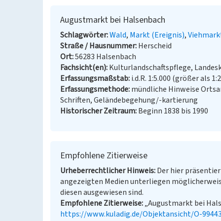
Augustmarkt bei Halsenbach
Schlagwörter
Wald
Markt (Ereignis)
Viehmark
Straße / Hausnummer
Herscheid
Ort
56283 Halsenbach
Fachsicht(en)
Kulturlandschaftspflege, Landes
Erfassungsmaßstab
i.d.R. 1:5.000 (größer als 1:
Erfassungsmethode
mündliche Hinweise Ortsan
Schriften, Geländebegehung/-kartierung
Historischer Zeitraum
Beginn 1838 bis 1990
Empfohlene Zitierweise
Urheberrechtlicher Hinweis
Der hier präsentier
angezeigten Medien unterliegen möglicherweis
diesen ausgewiesen sind.
Empfohlene Zitierweise
„Augustmarkt bei Halse
https://www.kuladig.de/Objektansicht/O-9944