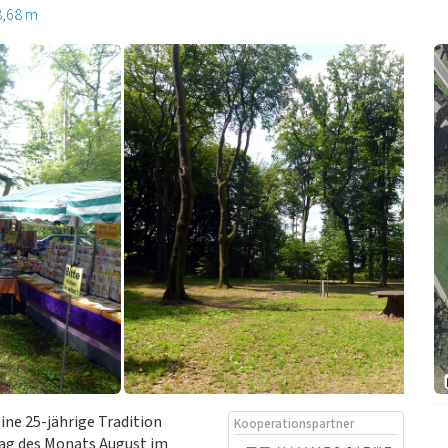
8,68 m
ne 25-jährige Tradition
Kooperationspartner
tag des Monats August im