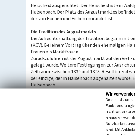
Herscheid ausgerichtet. Der Herscheid ist ein Wald
Halsenbach. Der Platz des Augustmarktes befindet
der von Buchen und Eichen umrandet ist.
Die Tradition des Augustmarkts
Die Aufrechterhaltung der Tradition begann mit e
(KCV). Bei einem Vortrag über den ehemaligen Hal
Frauen als Marktfrauen.
Zurückzuführen ist der Augustmarkt auf den Vieh-
gelegt wurde. Weitere Festlegungen zur Ausrichtu
Zeitraum zwischen 1839 und 1878. Resultierend wa
der einzige, der in Halsenbach abgehalten wurde. 
Halsenbach.
Wir verwende
Auf dem Markt im Herscheider Waldgebiet kamen H
Dies sind zum e
sowie weitere Waren anboten. Diese handelten mit
Funktionsfähigke
Jahren bis in die 1950er-Jahre mit Kühen, Rindern
nicht widerspre
hinaus verwende
Zeit Waren, wie Schuhriemen, Hosenträger, Gürtel
Nutzbarkeit uns
sowohl verkauft als auch untereinander getauscht
sind. Mit Anklic
dem Backes gekauft werden. Folglich war der Mark