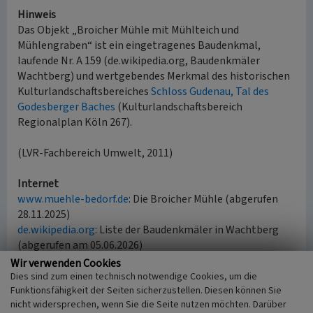
Hinweis
Das Objekt „Broicher Mühle mit Mühlteich und
Mühlengraben“ ist ein eingetragenes Baudenkmal,
laufende Nr. A 159 (de.wikipedia.org, Baudenkmäler
Wachtberg) und wertgebendes Merkmal des historischen
Kulturlandschaftsbereiches
Schloss Gudenau, Tal des
Godesberger Baches
(Kulturlandschaftsbereich
Regionalplan Köln 267).
(LVR-Fachbereich Umwelt, 2011)
Internet
www.muehle-bedorf.de
: Die Broicher Mühle (abgerufen
28.11.2025)
de.wikipedia.org
: Liste der Baudenkmäler in Wachtberg
(abgerufen am 05.06.2026)
Wir verwenden Cookies
Dies sind zum einen technisch notwendige Cookies, um die
Literatur
Funktionsfähigkeit der Seiten sicherzustellen. Diesen können Sie
nicht widersprechen, wenn Sie die Seite nutzen möchten. Darüber
Landschaftsverband Rheinland (Hrsg.)