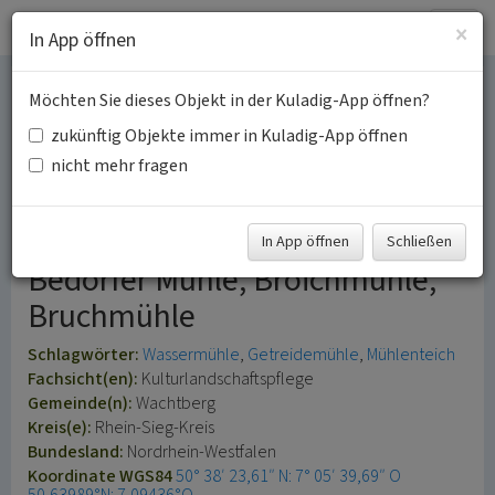
Togg
×
In App öffnen
navig
Möchten Sie dieses Objekt in der Kuladig-App öffnen?
Broicher Mühle mit
zukünftig Objekte immer in Kuladig-App öffnen
Mühlteich und
nicht mehr fragen
Mühlengraben
In App öffnen
Schließen
Bedorfer Mühle, Broichmühle,
Bruchmühle
Schlagwörter:
Wassermühle
Getreidemühle
Mühlenteich
Fachsicht(en):
Kulturlandschaftspflege
Gemeinde(n):
Wachtberg
Kreis(e):
Rhein-Sieg-Kreis
Bundesland:
Nordrhein-Westfalen
Koordinate WGS84
50° 38′ 23,61″ N: 7° 05′ 39,69″ O