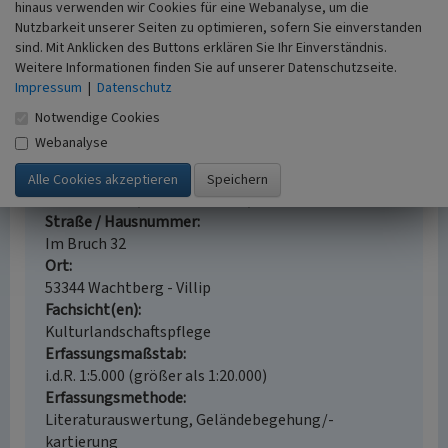
hinaus verwenden wir Cookies für eine Webanalyse, um die
(2011)
Mühlenregion Rheinland (DVD-ROM, DVD-
Nutzbarkeit unserer Seiten zu optimieren, sofern Sie einverstanden
Video und Beilage). Köln.
sind. Mit Anklicken des Buttons erklären Sie Ihr Einverständnis.
Weitere Informationen finden Sie auf unserer Datenschutzseite.
Impressum
|
Datenschutz
Notwendige Cookies
Broicher Mühle mit Mühlteich und
Webanalyse
Mühlengraben
Schlagwörter
Wassermühle
Getreidemühle
Mühlenteich
Straße / Hausnummer
Im Bruch 32
Ort
53344 Wachtberg - Villip
Fachsicht(en)
Kulturlandschaftspflege
Erfassungsmaßstab
i.d.R. 1:5.000 (größer als 1:20.000)
Erfassungsmethode
Literaturauswertung, Geländebegehung/-
kartierung