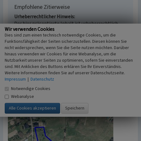
Empfohlene Zitierweise
Urheberrechtlicher Hinweis
Der hier präsentierte Inhalt ist urheberrechtlich
Wir verwenden Cookies
geschützt. Die angezeigten Medien unterliegen
Dies sind zum einen technisch notwendige Cookies, um die
möglicherweise zusätzlichen urheberrechtlichen
Funktionsfähigkeit der Seiten sicherzustellen. Diesen können Sie
Bedingungen, die an diesen ausgewiesen sind.
nicht widersprechen, wenn Sie die Seite nutzen möchten. Darüber
Empfohlene Zitierweise
hinaus verwenden wir Cookies für eine Webanalyse, um die
Jennifer Thelen: „Streuobstwiesen in Ohlerath”. In:
Nutzbarkeit unserer Seiten zu optimieren, sofern Sie einverstanden
KuLaDig, Kultur.Landschaft.Digital. URL:
sind. Mit Anklicken des Buttons erklären Sie Ihr Einverständnis.
https://www.kuladig.de/Objektansicht/O-95456-
Weitere Informationen finden Sie auf unserer Datenschutzseite.
20140627-64
(Abgerufen: 9. August 2026)
Impressum
|
Datenschutz
Notwendige Cookies
Webanalyse