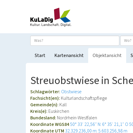
Start
Kartenansicht
Objektansicht
S
Streuobstwiese in Sch
Schlagwörter:
Obstwiese
Fachsicht(en):
Kulturlandschaftspflege
Gemeinde(n):
Kall
Kreis(e):
Euskirchen
Bundesland:
Nordrhein-Westfalen
Koordinate WGS84
50° 33′ 22,56″ N: 6° 35′ 21,1″ O
5
Koordinate UTM
32.329.236,00 m: 5.603.256,98 m