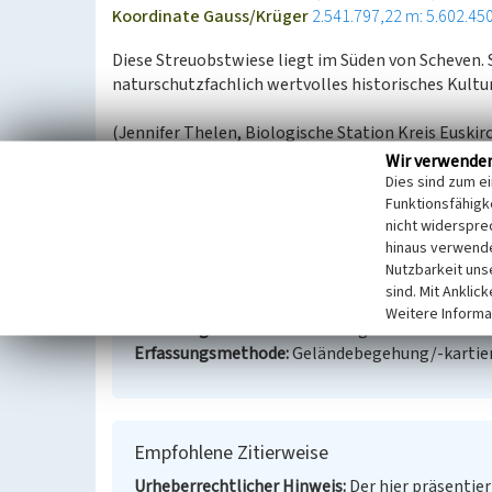
Koordinate Gauss/Krüger
2.541.797,22 m: 5.602.45
Diese Streuobstwiese liegt im Süden von Scheven. 
naturschutzfachlich wertvolles historisches Kult
(Jennifer Thelen, Biologische Station Kreis Euskir
2023)
Wir verwende
Dies sind zum e
Funktionsfähigke
Streuobstwiese in Scheven
nicht widerspre
hinaus verwende
Schlagwörter
Obstwiese
Nutzbarkeit uns
Ort
53925 Kall - Scheven
sind. Mit Anklic
Fachsicht(en)
Kulturlandschaftspflege
Weitere Informa
Erfassungsmaßstab
Keine Angabe
Erfassungsmethode
Geländebegehung/-kartie
Empfohlene Zitierweise
Urheberrechtlicher Hinweis
Der hier präsentier