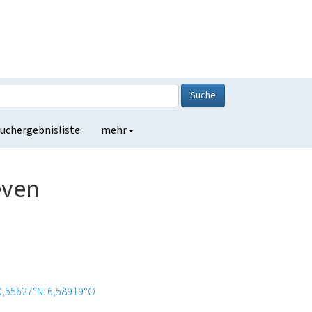
Suche
uchergebnisliste
mehr
even
0,55627°N: 6,58919°O