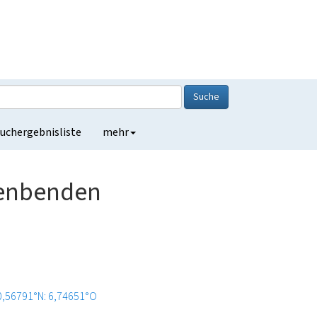
Suche
uchergebnisliste
mehr
uenbenden
0,56791°N: 6,74651°O