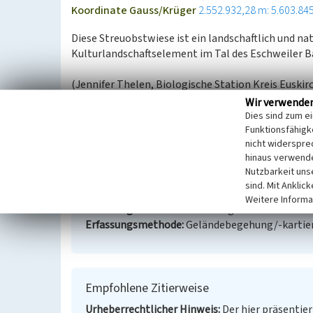
Koordinate Gauss/Krüger
2.552.932,28 m: 5.603.84
Diese Streuobstwiese ist ein landschaftlich und na
Kulturlandschaftselement im Tal des Eschweiler B
(Jennifer Thelen, Biologische Station Kreis Euskir
2023)
Wir verwende
Dies sind zum e
Funktionsfähigke
Streuobstwiese in Neuenbenden
nicht widerspre
hinaus verwende
Schlagwörter
Obstwiese
Nutzbarkeit uns
Ort
53902 Bad Münstereifel - Bad Münstereifel
sind. Mit Anklic
Fachsicht(en)
Kulturlandschaftspflege
Weitere Informa
Erfassungsmaßstab
Keine Angabe
Erfassungsmethode
Geländebegehung/-kartie
Empfohlene Zitierweise
Urheberrechtlicher Hinweis
Der hier präsentier