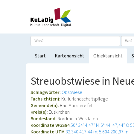
Start
Kartenansicht
Objektansicht
S
Streuobstwiese in Ne
Schlagwörter:
Obstwiese
Fachsicht(en):
Kulturlandschaftspflege
Gemeinde(n):
Bad Münstereifel
Kreis(e):
Euskirchen
Bundesland:
Nordrhein-Westfalen
Koordinate WGS84
50° 34′ 4,47″ N: 6° 44′ 47,44″ O
5
Koordinate UTM
32.340.417,44 m: 5.604.200,97 m