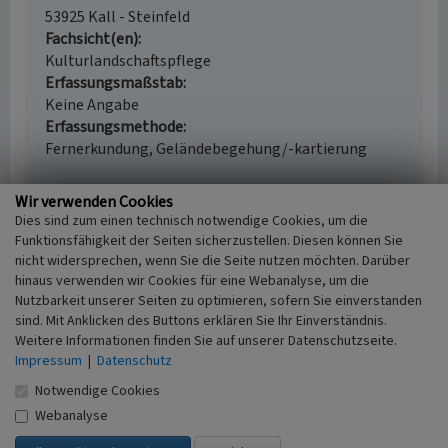
53925 Kall - Steinfeld
Fachsicht(en)
Kulturlandschaftspflege
Erfassungsmaßstab
Keine Angabe
Erfassungsmethode
Fernerkundung, Geländebegehung/-kartierung
Wir verwenden Cookies
Dies sind zum einen technisch notwendige Cookies, um die
Empfohlene Zitierweise
Funktionsfähigkeit der Seiten sicherzustellen. Diesen können Sie
nicht widersprechen, wenn Sie die Seite nutzen möchten. Darüber
Urheberrechtlicher Hinweis
hinaus verwenden wir Cookies für eine Webanalyse, um die
Der hier präsentierte Inhalt ist urheberrechtlich
Nutzbarkeit unserer Seiten zu optimieren, sofern Sie einverstanden
geschützt. Die angezeigten Medien unterliegen
sind. Mit Anklicken des Buttons erklären Sie Ihr Einverständnis.
möglicherweise zusätzlichen urheberrechtlichen
Weitere Informationen finden Sie auf unserer Datenschutzseite.
Bedingungen, die an diesen ausgewiesen sind.
Impressum
|
Datenschutz
Empfohlene Zitierweise
Notwendige Cookies
Jennifer Thelen: „Streuobstwiesen in Steinfeld”. In:
Webanalyse
KuLaDig, Kultur.Landschaft.Digital. URL:
https://www.kuladig.de/Objektansicht/O-95410-