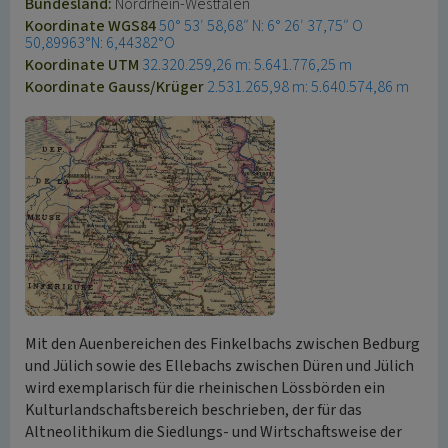
Bundesland:
Nordrhein-Westfalen
Koordinate WGS84
50° 53′ 58,68″ N: 6° 26′ 37,75″ O
50,89963°N: 6,44382°O
Koordinate UTM
32.320.259,26 m: 5.641.776,25 m
Koordinate Gauss/Krüger
2.531.265,98 m: 5.640.574,86 m
Mit den Auenbereichen des Finkelbachs zwischen Bedburg
und Jülich sowie des Ellebachs zwischen Düren und Jülich
wird exemplarisch für die rheinischen Lössbörden ein
Kulturlandschaftsbereich beschrieben, der für das
Altneolithikum die Siedlungs- und Wirtschaftsweise der