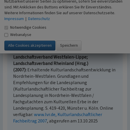
Nutzbarkeit unserer Seiten zu optimieren, sofern Sie einverstanden
Kulturlandschaftlicher Fachbeitrag zur Landesplanung in
sind. Mit Anklicken des Buttons erklären Sie Ihr Einverständnis.
Nordrhein-Westfalen. Münster, Köln. 2007
Weitere Informationen finden Sie auf unserer Datenschutzseite.
Impressum
|
Datenschutz
Internet
Notwendige Cookies
Kulturlandschaften in NRW
(Abgerufen: 03.04.2018)
Webanalyse
Literatur
Landschaftsverband Westfalen-Lippe;
Landschaftsverband Rheinland (Hrsg.)
(2007)
Erhaltende Kulturlandschaftsentwicklung in
Nordrhein-Westfalen. Grundlagen und
Empfehlungen für die Landesplanung
(Kulturlandschaftlicher Fachbeitrag zur
Landesplanung in Nordrhein-Westfalen /
Fachgutachten zum Kulturellen Erbe in der
Landesplanung. S. 419-420, Münster u. Köln. Online
verfügbar:
www.lvr.de, Kulturlandschaftlicher
Fachbeitrag 2007
, abgerufen am 13.10.2025