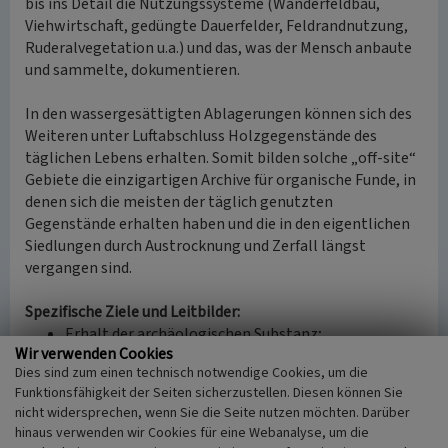
bis ins Detail die Nutzungssysteme (Wanderfeldbau,
Viehwirtschaft, gedüngte Dauerfelder, Feldrandnutzung,
Ruderalvegetation u.a.) und das, was der Mensch anbaute
und sammelte, dokumentieren.
In den wassergesättigten Ablagerungen können sich des
Weiteren unter Luftabschluss Holzgegenstände des
täglichen Lebens erhalten. Somit bilden solche „off-site“
Gebiete die einzigartigen Archive für organische Funde, in
denen sich die meisten der täglich genutzten
Gegenstände erhalten haben und die in den eigentlichen
Siedlungen durch Austrocknung und Zerfall längst
vergangen sind.
Spezifische Ziele und Leitbilder:
Erhalt der archäologischen Substanz;
Wir verwenden Cookies
Erhalt der Feuchtböden als Bodenarchiv.
Dies sind zum einen technisch notwendige Cookies, um die
Funktionsfähigkeit der Seiten sicherzustellen. Diesen können Sie
nicht widersprechen, wenn Sie die Seite nutzen möchten. Darüber
Aus: Landschaftsverband Westfalen-Lippe und
hinaus verwenden wir Cookies für eine Webanalyse, um die
Landschaftsverband Rheinland (Hrsg.):