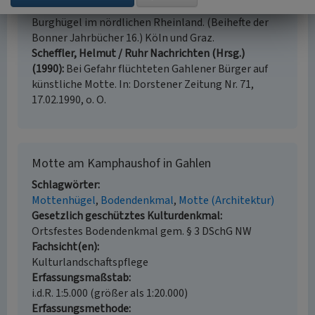
Müller-Wille, Michael (1966)
Mittelalterliche
Burghügel im nördlichen Rheinland. (Beihefte der
Bonner Jahrbücher 16.) Köln und Graz.
Scheffler, Helmut / Ruhr Nachrichten (Hrsg.)
(1990)
Bei Gefahr flüchteten Gahlener Bürger auf
künstliche Motte. In: Dorstener Zeitung Nr. 71,
17.02.1990, o. O.
Motte am Kamphaushof in Gahlen
Schlagwörter
Mottenhügel
Bodendenkmal
Motte (Architektur)
Gesetzlich geschütztes Kulturdenkmal
Ortsfestes Bodendenkmal gem. § 3 DSchG NW
Fachsicht(en)
Kulturlandschaftspflege
Erfassungsmaßstab
i.d.R. 1:5.000 (größer als 1:20.000)
Erfassungsmethode