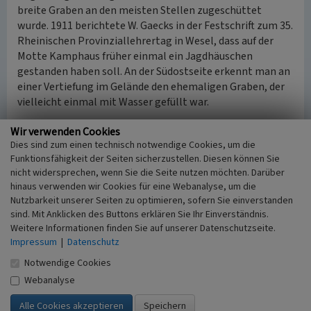
breite Graben an den meisten Stellen zugeschüttet
wurde. 1911 berichtete W. Gaecks in der Festschrift zum 35.
Rheinischen Provinziallehrertag in Wesel, dass auf der
Motte Kamphaus früher einmal ein Jagdhäuschen
gestanden haben soll. An der Südostseite erkennt man an
einer Vertiefung im Gelände den ehemaligen Graben, der
vielleicht einmal mit Wasser gefüllt war.
Wir verwenden Cookies
(Helmut Scheffler, Heimatverein Gahlen, 2014. Erstellt in
Dies sind zum einen technisch notwendige Cookies, um die
Kooperation mit der Biologischen Station im Kreis Wesel
Funktionsfähigkeit der Seiten sicherzustellen. Diesen können Sie
e.V. im Zuge des Projektes „Kulturlandschaft am
nicht widersprechen, wenn Sie die Seite nutzen möchten. Darüber
Niederrhein“. Ein Projekt im Rahmen des LVR Netzwerks
hinaus verwenden wir Cookies für eine Webanalyse, um die
Umwelt)
Nutzbarkeit unserer Seiten zu optimieren, sofern Sie einverstanden
sind. Mit Anklicken des Buttons erklären Sie Ihr Einverständnis.
Internet
Weitere Informationen finden Sie auf unserer Datenschutzseite.
www.heimatverein-gahlen.de
: Heimatverein Gahlen
Impressum
|
Datenschutz
(Abgerufen am 07.04.2014)
Notwendige Cookies
Webanalyse
Literatur