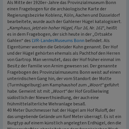
Als Mitte der 1920er-Jahre das Provinzialmuseum Bonn
einen Fragebogen für die archäologische Karte der
Regierungsbezirke Koblenz, Köln, Aachen und Düsseldorf
bearbeitete, wurde auch der Gahlener Hügel katalogisiert.
„
Kamphaus, jetzt ein hoher Hügel, Flur 16, Nr. 161
“, heißt
es in dem Fragebogen, der sich heute in der „Ortsakte
Gahlen“ des
LVR-LandesMuseums Bonn
befindet. Als
Eigentümer werden die Gebrüder Kuhn genannt. Der Hof
und der Hügel gehörten ehemals als Pachthof den Herren
von Gartrop. Man vermutet, dass der Hof früher einmal im
Besitz der Familie von Arnim gewesen sei. Der genannte
Fragebogen des Provinzialmuseums Bonn weist auf einen
unterirdischen Gang hin, der vom Standort der Motte
(Turmhügelburg) am Kamphaushof zum
„Woort“
geführt
habe. Gemeint ist mit
„Woort“
der Hof Großkelwing
südöstlich der Niewerthsiedlung, der auch eine
frühmittelalterliche Wehranlage besaß.
40 Meter Durchmesser hat der Hügel am Hof Ruloff, der
das umgebende Gelände um fünf Meter überragt. Es ist ein
Burgtyp auf einem künstlich angelegten Erdhügel, den die