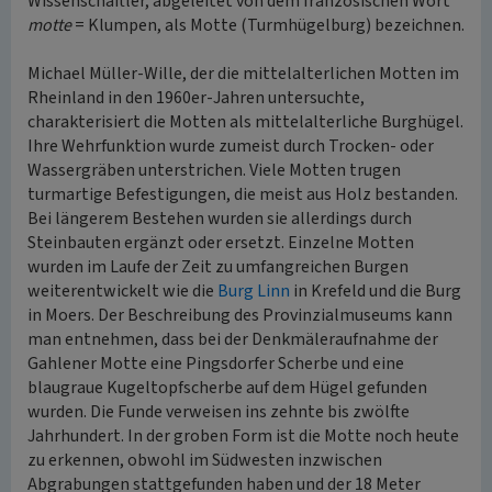
Wissenschaftler, abgeleitet von dem französischen Wort
motte
= Klumpen, als Motte (Turmhügelburg) bezeichnen.
Michael Müller-Wille, der die mittelalterlichen Motten im
Rheinland in den 1960er-Jahren untersuchte,
charakterisiert die Motten als mittelalterliche Burghügel.
Ihre Wehrfunktion wurde zumeist durch Trocken- oder
Wassergräben unterstrichen. Viele Motten trugen
turmartige Befestigungen, die meist aus Holz bestanden.
Bei längerem Bestehen wurden sie allerdings durch
Steinbauten ergänzt oder ersetzt. Einzelne Motten
wurden im Laufe der Zeit zu umfangreichen Burgen
weiterentwickelt wie die
Burg Linn
in Krefeld und die Burg
in Moers. Der Beschreibung des Provinzialmuseums kann
man entnehmen, dass bei der Denkmäleraufnahme der
Gahlener Motte eine Pingsdorfer Scherbe und eine
blaugraue Kugeltopfscherbe auf dem Hügel gefunden
wurden. Die Funde verweisen ins zehnte bis zwölfte
Jahrhundert. In der groben Form ist die Motte noch heute
zu erkennen, obwohl im Südwesten inzwischen
Abgrabungen stattgefunden haben und der 18 Meter