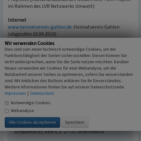
im Rahmen des LVR Netzwerks Umwelt)
Internet
www.heimatverein-gahlen.de
: Heimatverein Gahlen
(abgerufen 10.04.2014)
Wir verwenden Cookies
Dies sind zum einen technisch notwendige Cookies, um die
Literatur
Funktionsfähigkeit der Seiten sicherzustellen. Diesen können Sie
nicht widersprechen, wenn Sie die Seite nutzen möchten. Darüber
Breddin, Hans (1935)
Die Entstehung der
hinaus verwenden wir Cookies für eine Webanalyse, um die
artesischen Quellen im Gebiet der unteren Lippe. In:
Nutzbarkeit unserer Seiten zu optimieren, sofern Sie einverstanden
Glückauf, Berg- und Hüttenmännische Zeitschrift 71,
sind. Mit Anklicken des Buttons erklären Sie Ihr Einverständnis.
S. 980-988. Essen.
Weitere Informationen finden Sie auf unserer Datenschutzseite.
Hydrogeologisches Büro Prof. Dr. H. Losen (Hrsg.)
Impressum
|
Datenschutz
(2001)
Artesisch gespannte Grundwässer im Bereich
Notwendige Cookies
des Gahlener Lippebogens. Köln.
Webanalyse
Scheffler, Helmut / Schermbecker
Werbegemeinschaft (Hrsg.) (2001)
Quellwasser
marsch im Gahlener Aap. In: Schermbecker
Schaufenster, Heft 4, S. 27-31. Schermbeck.