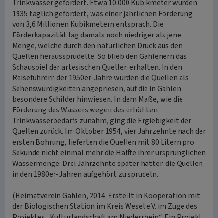
Trinkwasser gefördert. Etwa 10.000 Kubikmeter wurden
1935 täglich gefördert, was einer jährlichen Förderung
von 3,6 Millionen Kubikmetern entsprach. Die
Förderkapazität lag damals noch niedriger als jene
Menge, welche durch den natürlichen Druck aus den
Quellen heraussprudelte. So blieb den Gahlenern das
Schauspiel der artesischen Quellen erhalten. In den
Reiseführern der 1950er-Jahre wurden die Quellen als
Sehenswürdigkeiten angepriesen, auf die in Gahlen
besondere Schilder hinwiesen. In dem Maße, wie die
Förderung des Wassers wegen des erhöhten
Trinkwasserbedarfs zunahm, ging die Ergiebigkeit der
Quellen zurück. Im Oktober 1954, vier Jahrzehnte nach der
ersten Bohrung, lieferten die Quellen mit 80 Litern pro
Sekunde nicht einmal mehr die Hälfte ihrer ursprünglichen
Wassermenge. Drei Jahrzehnte später hatten die Quellen
in den 1980er-Jahren aufgehört zu sprudeln.
(Heimatverein Gahlen, 2014. Erstellt in Kooperation mit
der Biologischen Station im Kreis Wesel e.V. im Zuge des
Projektes „Kulturlandschaft am Niederrhein“. Ein Projekt