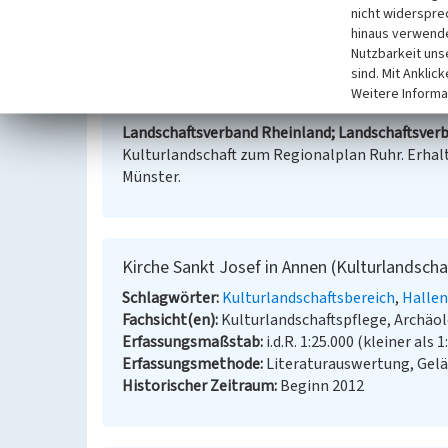
nicht widerspre
Internet
hinaus verwende
Fachbeitrag Kulturlandschaft zum Regionalplan R
Nutzbarkeit uns
sind. Mit Anklic
Weitere Informa
Literatur
Landschaftsverband Rheinland; Landschaftsverb
Kulturlandschaft zum Regionalplan Ruhr. Erhalt
Münster.
Kirche Sankt Josef in Annen (Kulturlandscha
Schlagwörter
Kulturlandschaftsbereich
Hallen
Fachsicht(en)
Kulturlandschaftspflege, Archä
Erfassungsmaßstab
i.d.R. 1:25.000 (kleiner als 1
Erfassungsmethode
Literaturauswertung, Gel
Historischer Zeitraum
Beginn 2012