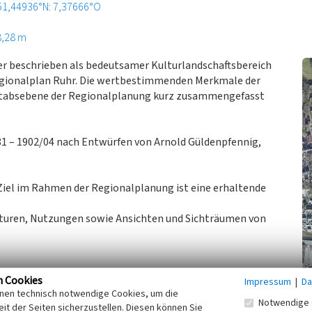
51,44936°N: 7,37666°O
8,28 m
hier beschrieben als bedeutsamer Kulturlandschaftsbereich
egionalplan Ruhr. Die wertbestimmenden Merkmale der
ßstabsebene der Regionalplanung kurz zusammengefasst
81 – 1902/04 nach Entwürfen von Arnold Güldenpfennig,
Ziel im Rahmen der Regionalplanung ist eine erhaltende
turen, Nutzungen sowie Ansichten und Sichträumen von
erband Westfalen-Lippe, Fachbeitrag Kulturlandschaft zum
n Cookies
Impressum
|
Da
inen technisch notwendige Cookies, um die
Notwendige 
it der Seiten sicherzustellen. Diesen können Sie