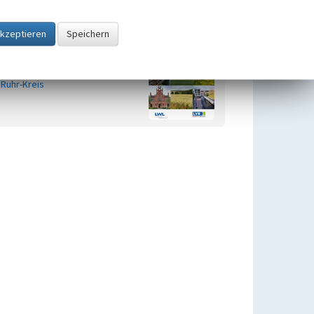
Zugehörig zu
1
Kulturlandschaftsbereiche (KLBs)
im Geltungsbereich des
Regionalplans Ruhr im Ennepe-
Ruhr-Kreis