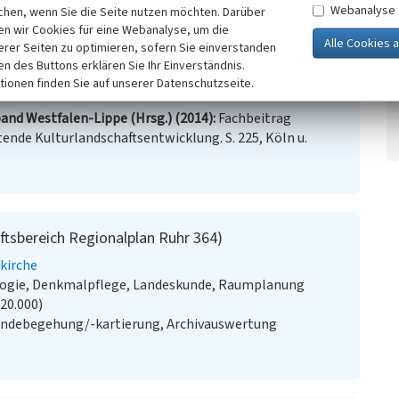
Webanalyse
chen, wenn Sie die Seite nutzen möchten. Darüber
n wir Cookies für eine Webanalyse, um die
uhr
(Abgerufen: 04.04.2016)
erer Seiten zu optimieren, sofern Sie einverstanden
ken des Buttons erklären Sie Ihr Einverständnis.
tionen finden Sie auf unserer Datenschutzseite.
and Westfalen-Lippe (Hrsg.) (2014)
Fachbeitrag
ende Kulturlandschaftsentwicklung. S. 225, Köln u.
ftsbereich Regionalplan Ruhr 364)
kirche
ologie, Denkmalpflege, Landeskunde, Raumplanung
:20.000)
ändebegehung/-kartierung, Archivauswertung