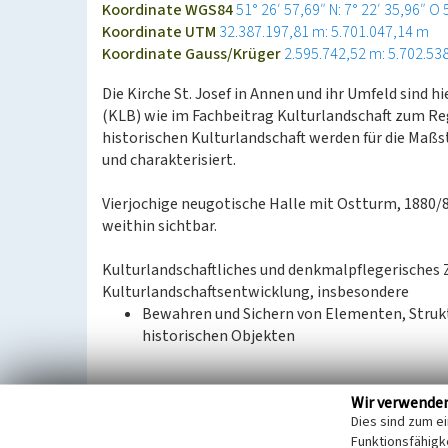
Koordinate WGS84
51° 26′ 57,69″ N: 7° 22′ 35,96″ O
Koordinate UTM
32.387.197,81 m: 5.701.047,14 m
Koordinate Gauss/Krüger
2.595.742,52 m: 5.702.53
Die Kirche St. Josef in Annen und ihr Umfeld sind 
(KLB) wie im Fachbeitrag Kulturlandschaft zum R
historischen Kulturlandschaft werden für die Ma
und charakterisiert.
Vierjochige neugotische Halle mit Ostturm, 1880/
weithin sichtbar.
Kulturlandschaftliches und denkmalpflegerisches 
Kulturlandschaftsentwicklung, insbesondere
Bewahren und Sichern von Elementen, Struk
historischen Objekten
Aus: Landschaftsverband Rheinland / Landschaftsv
Wir verwende
Dies sind zum e
Regionalplan Ruhr, 2014
Funktionsfähigke